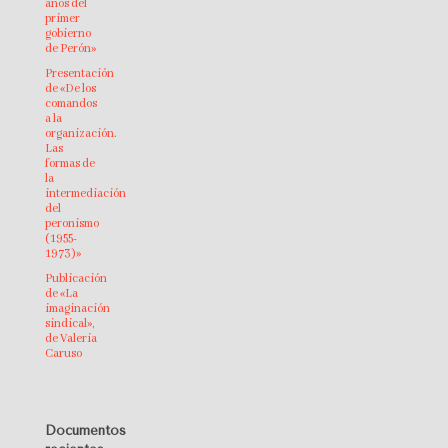
años del
primer
gobierno
de Perón»
Presentación
de «De los
comandos
a la
organización.
Las
formas de
la
intermediación
del
peronismo
(1955-
1973)»
Publicación
de «La
imaginación
sindical»,
de Valeria
Caruso
Documentos