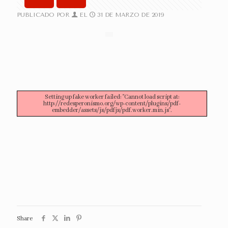
PUBLICADO POR
EL
31 DE MARZO DE 2019
Setting up fake worker failed: "Cannot load script at:
http://redesperonismo.org/wp-content/plugins/pdf-
embedder/assets/js/pdfjs/pdf.worker.min.js".
Share