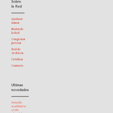
Sobre
la Red
Quiénes
somos
Nodos de
la Red
Congresos
previos
Red de
Archivos
Créditos
Contacto
Últimas
novedades
Jornada
académica:
«A 80