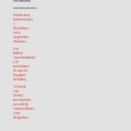
recientes
Sindicatos,
intelectuales
y
dictadura
en la
Argentina
durante…
Los
ballets
“nacionalistas”
y el
peronismo:
el caso de
las galas
de ballet…
“El Rock
con
Perón”:
movimiento
juvenil de
contracultura
y las
Brigadas…