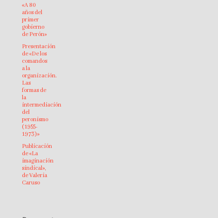
«A 80
años del
primer
gobierno
de Perón»
Presentación
de «De los
comandos
a la
organización.
Las
formas de
la
intermediación
del
peronismo
(1955-
1973)»
Publicación
de «La
imaginación
sindical»,
de Valeria
Caruso