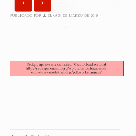
PUBLICADO POR
EL
31 DE MARZO DE 2019
Setting up fake worker failed: "Cannot load script at:
http://redesperonismo.org/wp-content/plugins/pdf-
embedder/assets/js/pdfjs/pdf.worker.min.js".