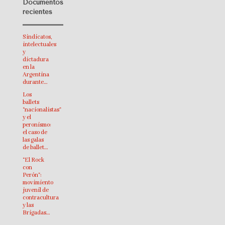
Documentos
recientes
Sindicatos,
intelectuales
y
dictadura
en la
Argentina
durante…
Los
ballets
“nacionalistas”
y el
peronismo:
el caso de
las galas
de ballet…
“El Rock
con
Perón”:
movimiento
juvenil de
contracultura
y las
Brigadas…