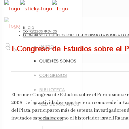
INICIO
CONGRESOS PREVIOS
I CONGRESO DE ESTUDIOS SOBRE EL PERONISMO: LA PRIMERA DÉC
INICIO
I Congreso de Estudios sobre el 
✕
QUIÉNES SOMOS
CONGRESOS
BIBLIOTECA
El primer Congreso de Estudios sobre el Peronismo se 
2008
. De las actividades, que tuvieron como sede la 
RED DE ARCHIVOS
del Plata, participaron más de setenta investigadores
invitados especiales, como el historiador israelí Raana
CONTACTO