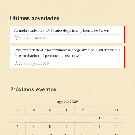
Últimas novedades
Jornada académica: «A 80 años del primer gobierno de Perón»
2 de junio de 2026
Presentación de «De los comandos a la organización. Las formas de la
intermediación del peronismo (1955-1973)»
22 de mayo de 2026
Próximos eventos
agosto 2026
L
M
X
J
V
S
D
1
2
3
4
5
6
7
8
9