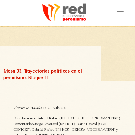
Mesa 33. Trayectorias políticas en el
peronismo. Bloque II
Viernes 31, 14:45 a 16:45, Aula 3.6.
Coordinación: Gabriel Rafart (IPEHCS–GEHiSo–UNCOMA/UNRN).
Comentarios: Jorge Levoratti (UNTREF), Darío Dawyd (CEIL-
CONICET), Gabriel Rafart (IPEHCS–GEHiSo–UNCOMA/UNRN) y