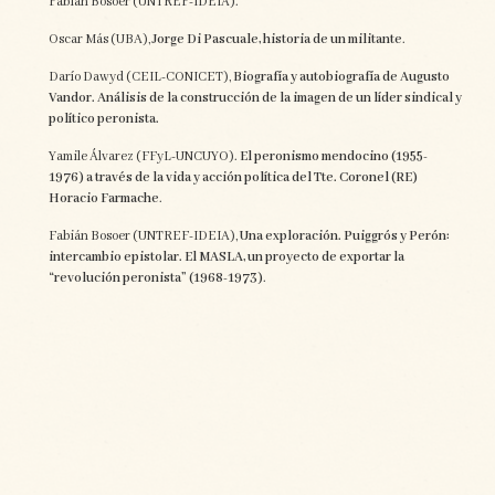
Fabián Bosoer (UNTREF-IDEIA).
Oscar Más (UBA),
Jorge Di Pascuale, historia de un militante
.
Darío Dawyd (CEIL-CONICET),
Biografía y autobiografía de Augusto
Vandor. Análisis de la construcción de la imagen de un líder sindical y
político peronista.
Yamile Álvarez (FFyL-UNCUYO).
El peronismo mendocino (1955-
1976) a través de la vida y acción política del Tte. Coronel (RE)
Horacio Farmache
.
Fabián Bosoer (UNTREF-IDEIA),
Una exploración. Puiggrós y Perón:
intercambio epistolar. El MASLA, un proyecto de exportar la
“revolución peronista” (1968-1973)
.