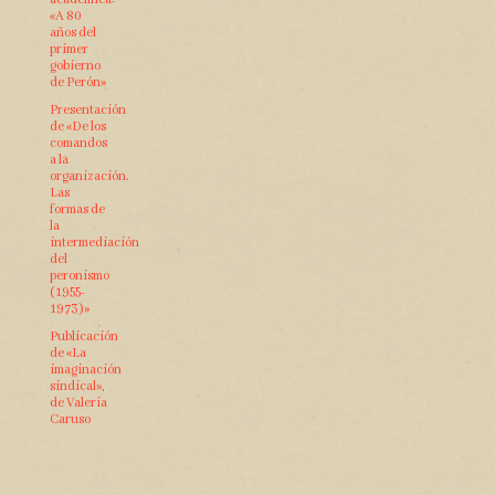
«A 80
años del
primer
gobierno
de Perón»
Presentación
de «De los
comandos
a la
organización.
Las
formas de
la
intermediación
del
peronismo
(1955-
1973)»
Publicación
de «La
imaginación
sindical»,
de Valeria
Caruso