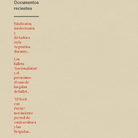
Documentos
recientes
Sindicatos,
intelectuales
y
dictadura
en la
Argentina
durante…
Los
ballets
“nacionalistas”
y el
peronismo:
el caso de
las galas
de ballet…
“El Rock
con
Perón”:
movimiento
juvenil de
contracultura
y las
Brigadas…