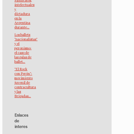
Sindicatos,
intelectuales
y
dictadura
en la
Argentina
durante…
Los ballets
“nacionalistas”
y el
peronismo:
el caso de
las galas de
ballet…
“El Rock
con Perón”:
movimiento
juvenil de
contracultura
y las
Brigadas…
Enlaces
de
interés