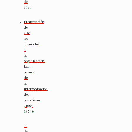
de
2026
Presentación
de
«De
los
comandos
a
la
organización.
Las
formas
de
la
intermediación
del
peronismo
(1955-
1973)»
22
de