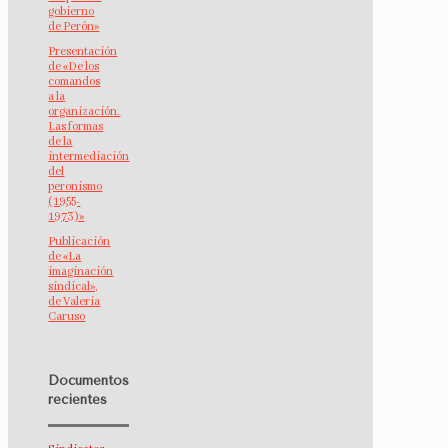
gobierno
de Perón»
Presentación
de «De los
comandos
a la
organización.
Las formas
de la
intermediación
del
peronismo
(1955-
1973)»
Publicación
de «La
imaginación
sindical»,
de Valeria
Caruso
Documentos
recientes