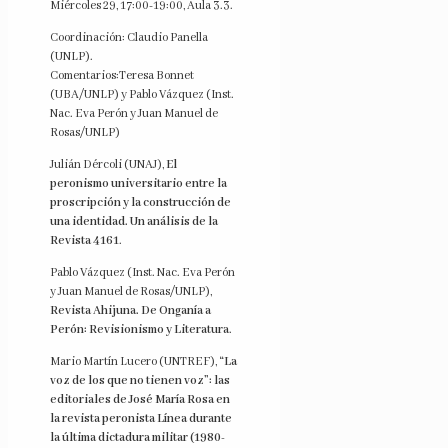
Miércoles 29, 17:00-19:00, Aula 3.3.
Coordinación: Claudio Panella
(UNLP).
Comentarios:Teresa Bonnet
(UBA/UNLP) y Pablo Vázquez (Inst.
Nac. Eva Perón y Juan Manuel de
Rosas/UNLP)
Julián Dércoli (UNAJ),
El
peronismo universitario entre la
proscripción y la construcción de
una identidad. Un análisis de la
Revista 4161
.
Pablo Vázquez (Inst. Nac. Eva Perón
y Juan Manuel de Rosas/UNLP),
Revista Ahijuna. De Onganía a
Perón: Revisionismo y Literatura
.
Mario Martín Lucero (UNTREF),
“La
voz de los que no tienen voz”: las
editoriales de José María Rosa en
la revista peronista Línea durante
la última dictadura militar (1980-