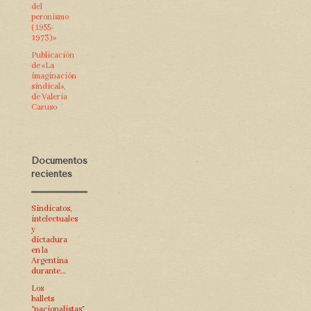
del
peronismo
(1955-
1973)»
Publicación
de «La
imaginación
sindical»,
de Valeria
Caruso
Documentos
recientes
Sindicatos,
intelectuales
y
dictadura
en la
Argentina
durante…
Los
ballets
“nacionalistas”