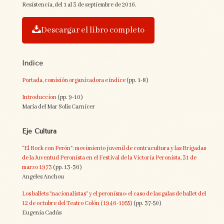
Resistencia, del 1 al 3 de septiembre de 2016.
Descargar el libro completo
Índice
Portada, comisión organizadora e índice
(pp. 1-8)
Introduccion
(pp. 9-10)
María del Mar Solís Carnicer
Eje Cultura
“El Rock con Perón”: movimiento juvenil de contracultura y las Brigadas
de la Juventud Peronista en el Festival de la Victoria Peronista, 31 de
marzo 1973
(pp. 13-36)
Angeles Anchou
Los ballets “nacionalistas” y el peronismo: el caso de las galas de ballet del
12 de octubre del Teatro Colón (1946-1955)
(pp. 37-50)
Eugenia Cadús