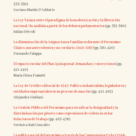
333-356)
Luciano Martín D’Addario
La Ley Taiana entre el paradigma de la modernización y la liberación
nacional. Un análisis a partir de los debates parlamentarios
(pp. 357-380)
Julián Dércoli
La diseminación de la Asignaciones Familiares durante el Peronismo
Clásico, sus antecedentes y su corolario, 1940-1957
(pp. 381-420)
Fernando Falappa
El espacio escolar del Plan Quinquenal: demandas y concreciones
(pp.
421-440)
María Elena Fossatti
La Ley de Crédito editorial de 1947: Política industrialista, legisladores y
entidades empresariales en su proceso de sanción
(pp. 441-462)
Alejandra Giuliani
La Gestión Pública del Peronismo para erradicar la desigualdad y la
discriminación por género como expresiones de violencia en las
Relaciones de Trabajo
(pp. 463-478)
Verónica Itatí González
La política social del peronismo a través de los Campeonatos Evita (1948-