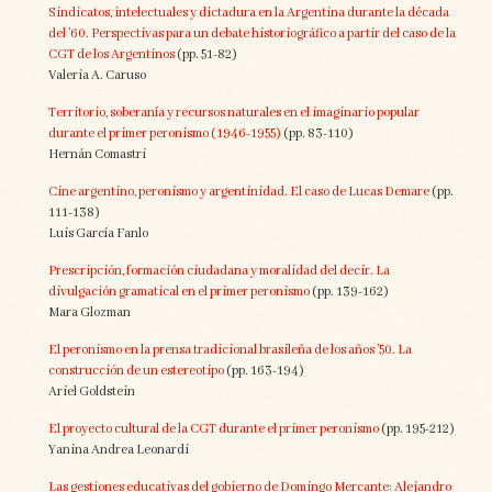
Sindicatos, intelectuales y dictadura en la Argentina durante la década
del ’60. Perspectivas para un debate historiográfico a partir del caso de la
CGT de los Argentinos
(pp. 51-82)
Valeria A. Caruso
Territorio, soberanía y recursos naturales en el imaginario popular
durante el primer peronismo (1946-1955)
(pp. 83-110)
Hernán Comastri
Cine argentino, peronismo y argentinidad. El caso de Lucas Demare
(pp.
111-138)
Luis García Fanlo
Prescripción, formación ciudadana y moralidad del decir. La
divulgación gramatical en el primer peronismo
(pp. 139-162)
Mara Glozman
El peronismo en la prensa tradicional brasileña de los años ’50. La
construcción de un estereotipo
(pp. 163-194)
Ariel Goldstein
El proyecto cultural de la CGT durante el primer peronismo
(pp. 195-212)
Yanina Andrea Leonardi
Las gestiones educativas del gobierno de Domingo Mercante: Alejandro