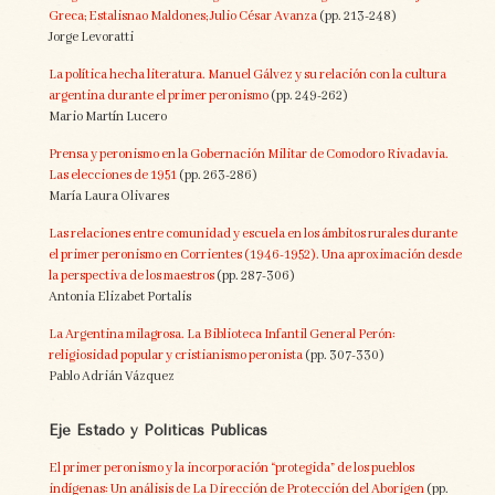
Greca; Estalisnao Maldones; Julio César Avanza
(pp. 213-248)
Jorge Levoratti
La política hecha literatura. Manuel Gálvez y su relación con la cultura
argentina durante el primer peronismo
(pp. 249-262)
Mario Martín Lucero
Prensa y peronismo en la Gobernación Militar de Comodoro Rivadavia.
Las elecciones de 1951
(pp. 263-286)
María Laura Olivares
Las relaciones entre comunidad y escuela en los ámbitos rurales durante
el primer peronismo en Corrientes (1946-1952). Una aproximación desde
la perspectiva de los maestros
(pp. 287-306)
Antonia Elizabet Portalis
La Argentina milagrosa. La Biblioteca Infantil General Perón:
religiosidad popular y cristianismo peronista
(pp. 307-330)
Pablo Adrián Vázquez
Eje Estado y Políticas Públicas
El primer peronismo y la incorporación “protegida” de los pueblos
indígenas: Un análisis de La Dirección de Protección del Aborigen
(pp.