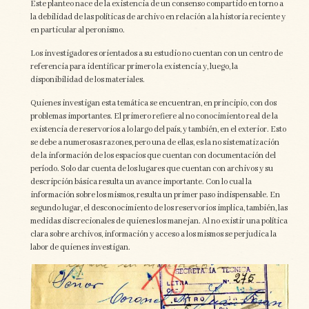
Este planteo nace de la existencia de un consenso compartido en torno a
la debilidad de las políticas de archivo en relación a la historia reciente y
en particular al peronismo.
Los investigadores orientados a su estudio no cuentan con un centro de
referencia para identificar primero la existencia y, luego, la
disponibilidad de los materiales.
Quienes investigan esta temática se encuentran, en principio, con dos
problemas importantes. El primero refiere al no conocimiento real de la
existencia de reservorios a lo largo del país, y también, en el exterior. Esto
se debe a numerosas razones, pero una de ellas, es la no sistematización
de la información de los espacios que cuentan con documentación del
período. Solo dar cuenta de los lugares que cuentan con archivos y su
descripción básica resulta un avance importante. Con lo cual la
información sobre los mismos, resulta un primer paso indispensable. En
segundo lugar, el desconocimiento de los reservorios implica, también, las
medidas discrecionales de quienes los manejan. Al no existir una política
clara sobre archivos, información y acceso a los mismos se perjudica la
labor de quienes investigan.