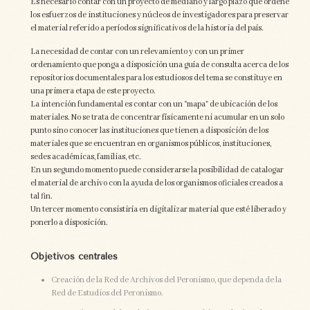
Es necesario contar con un proyecto de mediano y largo plazo que ordene
los esfuerzos de instituciones y núcleos de investigadores para preservar
el material referido a períodos significativos de la historia del país.
La necesidad de contar con un relevamiento y con un primer
ordenamiento que ponga a disposición una guía de consulta acerca de los
repositorios documentales para los estudiosos del tema se constituye en
una primera etapa de este proyecto.
La intención fundamental es contar con un “mapa” de ubicación de los
materiales. No se trata de concentrar físicamente ni acumular en un solo
punto sino conocer las instituciones que tienen a disposición de los
materiales que se encuentran en organismos públicos, instituciones,
sedes académicas, familias, etc.
En un segundo momento puede considerarse la posibilidad de catalogar
el material de archivo con la ayuda de los organismos oficiales creados a
tal fin.
Un tercer momento consistiría en digitalizar material que esté liberado y
ponerlo a disposición.
Objetivos centrales
Creación de la Red de Archivos del Peronismo, que dependa de la
Red de Estudios del Peronismo.