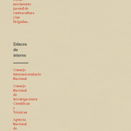
movimiento
juvenil de
contracultura
y las
Brigadas…
Enlaces
de
interés
Consejo
Interuniversitario
Nacional
Consejo
Nacional
de
Investigaciones
Científicas
y
Técnicas
Agencia
Nacional
de