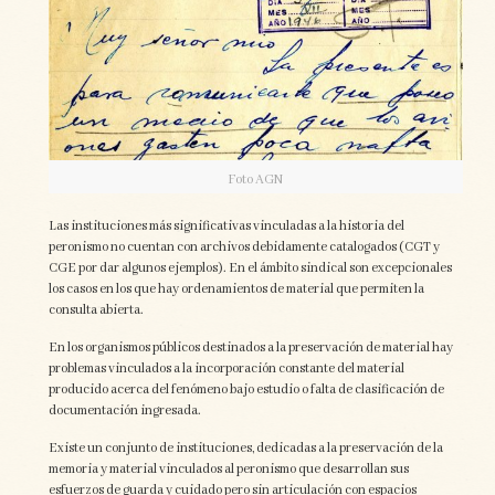
Foto AGN
Las instituciones más significativas vinculadas a la historia del
peronismo no cuentan con archivos debidamente catalogados (CGT y
CGE por dar algunos ejemplos). En el ámbito sindical son excepcionales
los casos en los que hay ordenamientos de material que permiten la
consulta abierta.
En los organismos públicos destinados a la preservación de material hay
problemas vinculados a la incorporación constante del material
producido acerca del fenómeno bajo estudio o falta de clasificación de
documentación ingresada.
Existe un conjunto de instituciones, dedicadas a la preservación de la
memoria y material vinculados al peronismo que desarrollan sus
esfuerzos de guarda y cuidado pero sin articulación con espacios