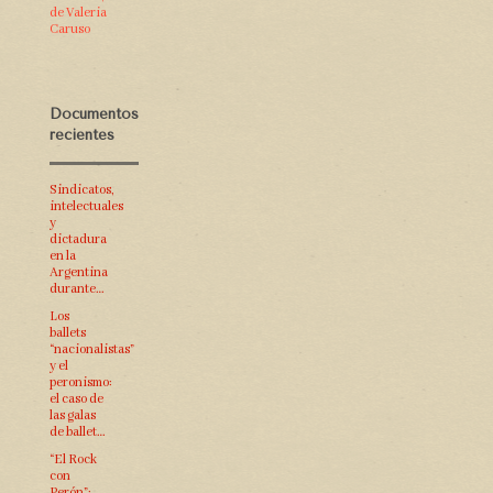
de Valeria
Caruso
Documentos
recientes
Sindicatos,
intelectuales
y
dictadura
en la
Argentina
durante…
Los
ballets
“nacionalistas”
y el
peronismo:
el caso de
las galas
de ballet…
“El Rock
con
Perón”: