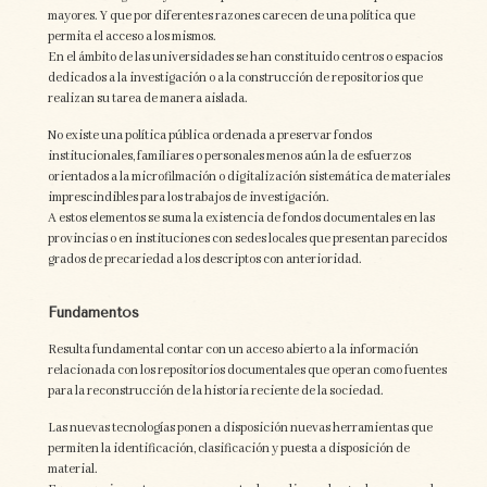
mayores. Y que por diferentes razones carecen de una política que
permita el acceso a los mismos.
En el ámbito de las universidades se han constituido centros o espacios
dedicados a la investigación o a la construcción de repositorios que
realizan su tarea de manera aislada.
No existe una política pública ordenada a preservar fondos
institucionales, familiares o personales menos aún la de esfuerzos
orientados a la microfilmación o digitalización sistemática de materiales
imprescindibles para los trabajos de investigación.
A estos elementos se suma la existencia de fondos documentales en las
provincias o en instituciones con sedes locales que presentan parecidos
grados de precariedad a los descriptos con anterioridad.
Fundamentos
Resulta fundamental contar con un acceso abierto a la información
relacionada con los repositorios documentales que operan como fuentes
para la reconstrucción de la historia reciente de la sociedad.
Las nuevas tecnologías ponen a disposición nuevas herramientas que
permiten la identificación, clasificación y puesta a disposición de
material.