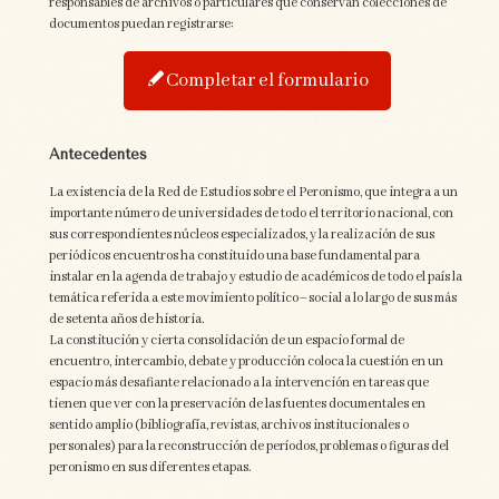
responsables de archivos o particulares que conservan colecciones de
documentos puedan registrarse:
Completar el formulario
Antecedentes
La existencia de la Red de Estudios sobre el Peronismo, que integra a un
importante número de universidades de todo el territorio nacional, con
sus correspondientes núcleos especializados, y la realización de sus
periódicos encuentros ha constituido una base fundamental para
instalar en la agenda de trabajo y estudio de académicos de todo el país la
temática referida a este movimiento político–social a lo largo de sus más
de setenta años de historia.
La constitución y cierta consolidación de un espacio formal de
encuentro, intercambio, debate y producción coloca la cuestión en un
espacio más desafiante relacionado a la intervención en tareas que
tienen que ver con la preservación de las fuentes documentales en
sentido amplio (bibliografía, revistas, archivos institucionales o
personales) para la reconstrucción de períodos, problemas o figuras del
peronismo en sus diferentes etapas.