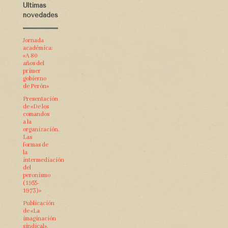
Últimas
novedades
Jornada
académica:
«A 80
años del
primer
gobierno
de Perón»
Presentación
de «De los
comandos
a la
organización.
Las
formas de
la
intermediación
del
peronismo
(1955-
1973)»
Publicación
de «La
imaginación
sindical»,