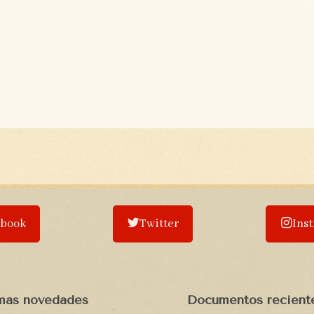
ebook
Twitter
Ins
imas novedades
Documentos recient