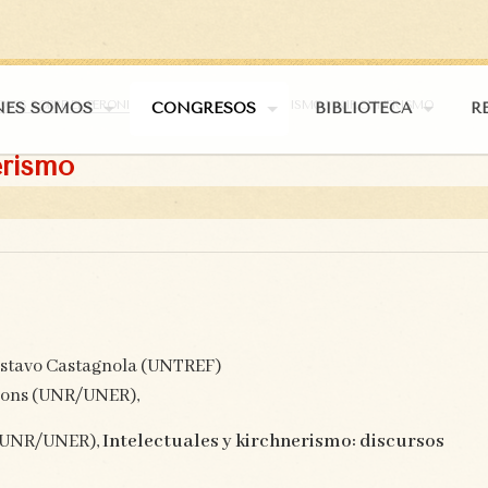
DIOS SOBRE EL PERONISMO
MESA 34. PERONISMO Y KIRCHNERISMO
NES SOMOS
CONGRESOS
BIBLIOTECA
R
erismo
stavo Castagnola (UNTREF)
bons (UNR/UNER),
 (UNR/UNER),
Intelectuales y kirchnerismo: discursos