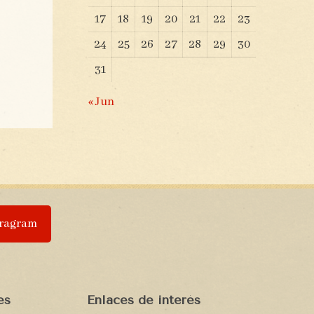
17
18
19
20
21
22
23
24
25
26
27
28
29
30
31
« Jun
tragram
es
Enlaces de interés