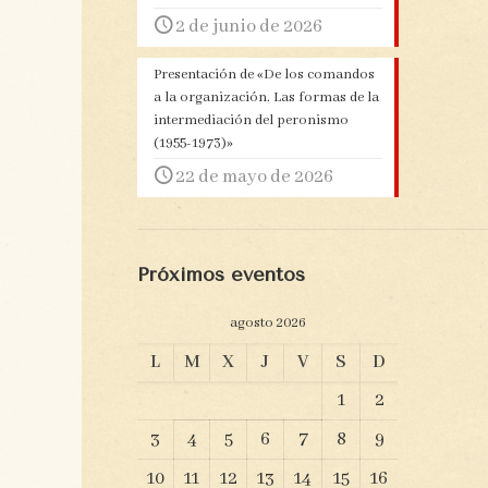
2 de junio de 2026
Presentación de «De los comandos
a la organización. Las formas de la
intermediación del peronismo
(1955-1973)»
22 de mayo de 2026
Próximos eventos
agosto 2026
L
M
X
J
V
S
D
1
2
3
4
5
6
7
8
9
10
11
12
13
14
15
16