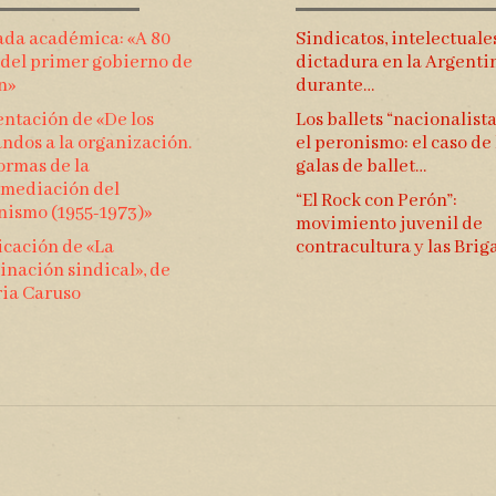
ada académica: «A 80
Sindicatos, intelectuale
 del primer gobierno de
dictadura en la Argenti
n»
durante…
ntación de «De los
Los ballets “nacionalista
ndos a la organización.
el peronismo: el caso de 
ormas de la
galas de ballet…
rmediación del
“El Rock con Perón”:
nismo (1955-1973)»
movimiento juvenil de
icación de «La
contracultura y las Bri
nación sindical», de
ria Caruso