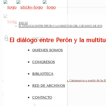
INICIO
EL DIÁLOGO ENTRE PERÓN Y LA MULTITUD DEL 1 DE MAYO DE 1974
INICIO
El diálogo entre Perón y la multit
✕
QUIÉNES SOMOS
CONGRESOS
BIBLIOTECA
Hegemonía política e interrupción democrática. Catamarca a partir de la l
RED DE ARCHIVOS
30 de marzo de 2019
CONTACTO