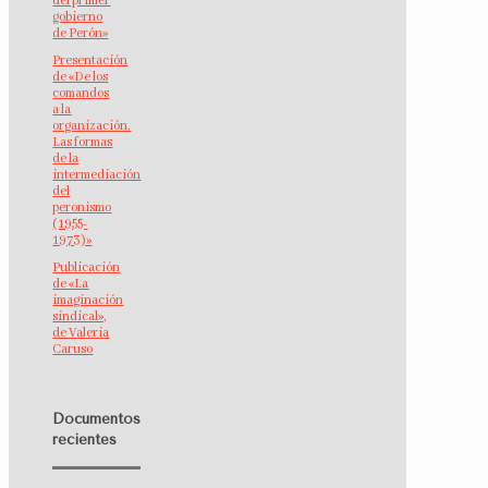
del primer
gobierno
de Perón»
Presentación
de «De los
comandos
a la
organización.
Las formas
de la
intermediación
del
peronismo
(1955-
1973)»
Publicación
de «La
imaginación
sindical»,
de Valeria
Caruso
Documentos
recientes