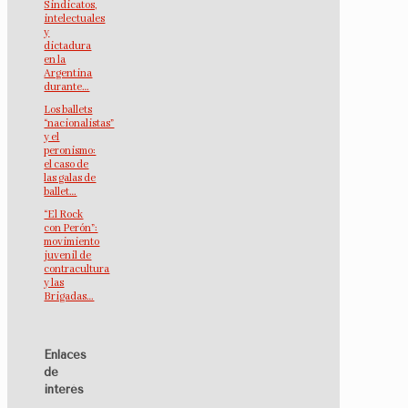
Sindicatos,
intelectuales
y
dictadura
en la
Argentina
durante…
Los ballets
“nacionalistas”
y el
peronismo:
el caso de
las galas de
ballet…
“El Rock
con Perón”:
movimiento
juvenil de
contracultura
y las
Brigadas…
Enlaces
de
interés