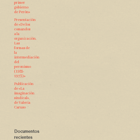
primer
gobierno
de Perón»
Presentación
de «De los
comandos
a la
organización.
Las
formas de
la
intermediación
del
peronismo
(1955-
1973)»
Publicación
de «La
imaginación
sindical»,
de Valeria
Caruso
Documentos
recientes