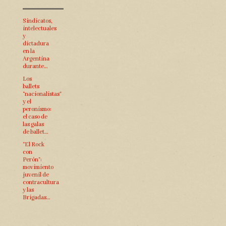
Sindicatos,
intelectuales
y
dictadura
en la
Argentina
durante…
Los
ballets
“nacionalistas”
y el
peronismo:
el caso de
las galas
de ballet…
“El Rock
con
Perón”:
movimiento
juvenil de
contracultura
y las
Brigadas…