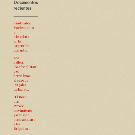
Documentos
recientes
Sindicatos,
intelectuales
y
dictadura
en la
Argentina
durante…
Los
ballets
“nacionalistas”
y el
peronismo:
el caso de
las galas
de ballet…
“El Rock
con
Perón”:
movimiento
juvenil de
contracultura
y las
Brigadas…