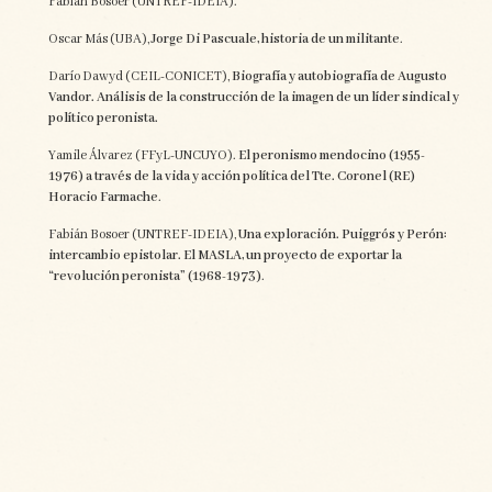
Fabián Bosoer (UNTREF-IDEIA).
Oscar Más (UBA),
Jorge Di Pascuale, historia de un militante
.
Darío Dawyd (CEIL-CONICET),
Biografía y autobiografía de Augusto
Vandor. Análisis de la construcción de la imagen de un líder sindical y
político peronista.
Yamile Álvarez (FFyL-UNCUYO).
El peronismo mendocino (1955-
1976) a través de la vida y acción política del Tte. Coronel (RE)
Horacio Farmache
.
Fabián Bosoer (UNTREF-IDEIA),
Una exploración. Puiggrós y Perón:
intercambio epistolar. El MASLA, un proyecto de exportar la
“revolución peronista” (1968-1973)
.