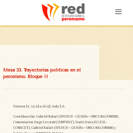
Mesa 33. Trayectorias políticas en el
peronismo. Bloque II
Viernes 31, 14:45 a 16:45, Aula 3.6.
Coordinación: Gabriel Rafart (IPEHCS–GEHiSo–UNCOMA/UNRN).
Comentarios: Jorge Levoratti (UNTREF), Darío Dawyd (CEIL-
CONICET), Gabriel Rafart (IPEHCS–GEHiSo–UNCOMA/UNRN) y