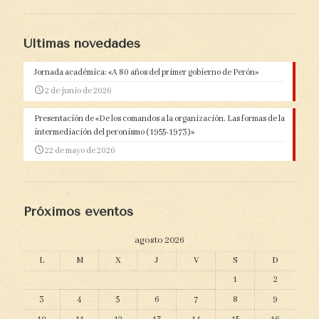
Últimas novedades
Jornada académica: «A 80 años del primer gobierno de Perón»
2 de junio de 2026
Presentación de «De los comandos a la organización. Las formas de la
intermediación del peronismo (1955-1973)»
22 de mayo de 2026
Próximos eventos
agosto 2026
L
M
X
J
V
S
D
1
2
3
4
5
6
7
8
9