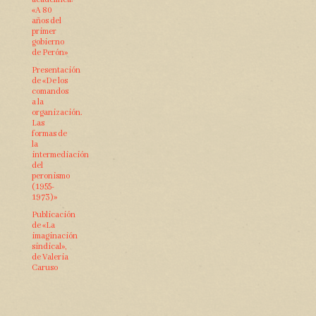
«A 80
años del
primer
gobierno
de Perón»
Presentación
de «De los
comandos
a la
organización.
Las
formas de
la
intermediación
del
peronismo
(1955-
1973)»
Publicación
de «La
imaginación
sindical»,
de Valeria
Caruso