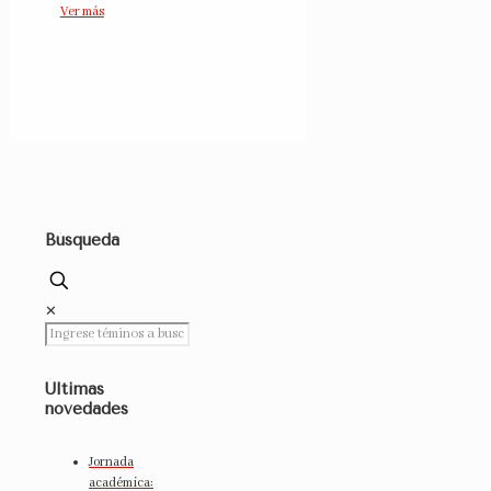
Ver más
Búsqueda
✕
Últimas
novedades
Jornada
académica: