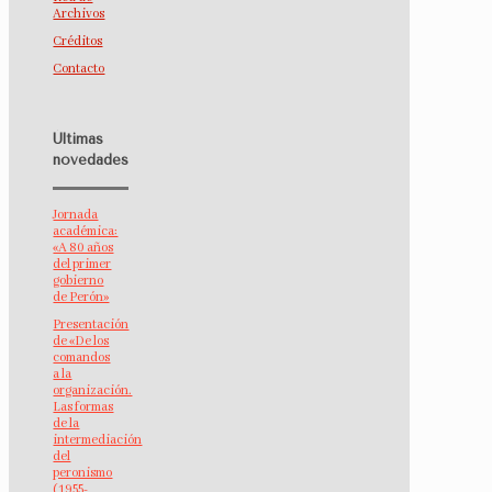
Archivos
Créditos
Contacto
Últimas
novedades
Jornada
académica:
«A 80 años
del primer
gobierno
de Perón»
Presentación
de «De los
comandos
a la
organización.
Las formas
de la
intermediación
del
peronismo
(1955-