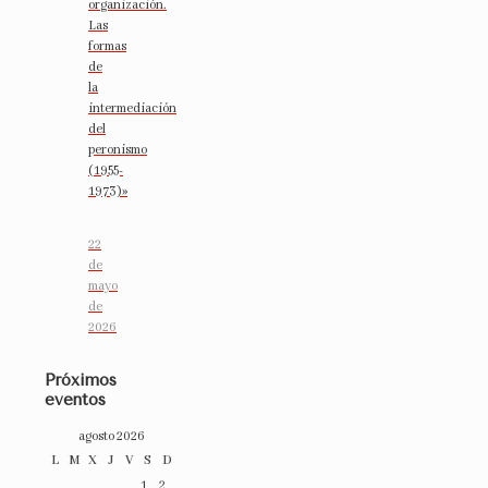
organización.
Las
formas
de
la
intermediación
del
peronismo
(1955-
1973)»
22
de
mayo
de
2026
Próximos
eventos
agosto 2026
L
M
X
J
V
S
D
1
2