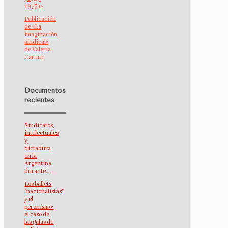
1973)»
Publicación
de «La
imaginación
sindical»,
de Valeria
Caruso
Documentos
recientes
Sindicatos,
intelectuales
y
dictadura
en la
Argentina
durante…
Los ballets
“nacionalistas”
y el
peronismo:
el caso de
las galas de