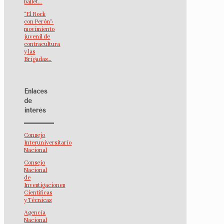
ballet…
“El Rock
con Perón”:
movimiento
juvenil de
contracultura
y las
Brigadas…
Enlaces
de
interés
Consejo
Interuniversitario
Nacional
Consejo
Nacional
de
Investigaciones
Científicas
y Técnicas
Agencia
Nacional