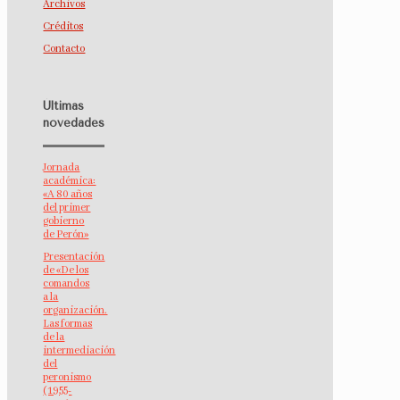
Archivos
Créditos
Contacto
Últimas
novedades
Jornada
académica:
«A 80 años
del primer
gobierno
de Perón»
Presentación
de «De los
comandos
a la
organización.
Las formas
de la
intermediación
del
peronismo
(1955-