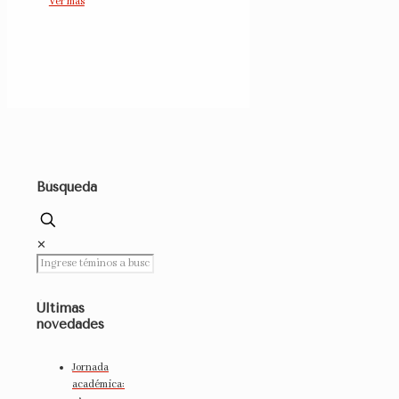
Ver más
Búsqueda
✕
Últimas
novedades
Jornada
académica: