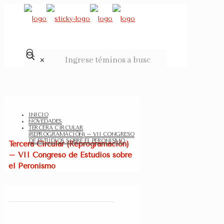
✕
INICIO
NOVEDADES
TERCERA CIRCULAR
(REPROGRAMACIÓN) – VII CONGRESO
DE ESTUDIOS SOBRE EL PERONISMO
Tercera Circular (Reprogramación)
– VII Congreso de Estudios sobre
el Peronismo