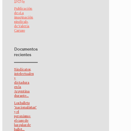
1973)»
Publicación
de «La
imaginación
sindical»,
de Valeria
Caruso
Documentos
recientes
Sindicatos,
intelectuales
y
dictadura
en la
Argentina
durante…
Los ballets
“nacionalistas”
y el
peronismo:
el caso de
las galas de
ballet…