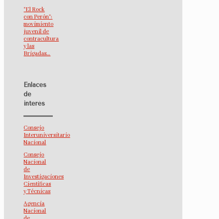
“El Rock
con Perón”:
movimiento
juvenil de
contracultura
y las
Brigadas…
Enlaces
de
interés
Consejo
Interuniversitario
Nacional
Consejo
Nacional
de
Investigaciones
Científicas
y Técnicas
Agencia
Nacional
de