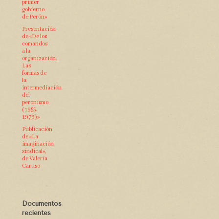
primer
gobierno
de Perón»
Presentación
de «De los
comandos
a la
organización.
Las
formas de
la
intermediación
del
peronismo
(1955-
1973)»
Publicación
de «La
imaginación
sindical»,
de Valeria
Caruso
Documentos
recientes