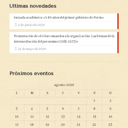
Últimas novedades
Jornada académica: «A 80 años del primer gobierno de Perón»
2 de junio de 2026
Presentación de «De los comandos a la organización. Las formas de la
intermediación del peronismo (1955-1973)»
22 de mayo de 2026
Próximos eventos
agosto 2026
L
M
X
J
V
S
D
1
2
3
4
5
6
7
8
9
10
11
12
13
14
15
16
17
18
19
20
21
22
23