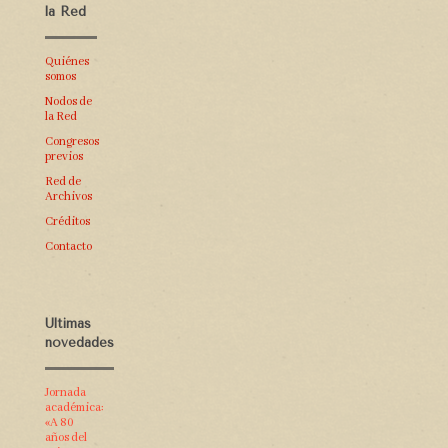
la Red
Quiénes
somos
Nodos de
la Red
Congresos
previos
Red de
Archivos
Créditos
Contacto
Últimas
novedades
Jornada
académica:
«A 80
años del