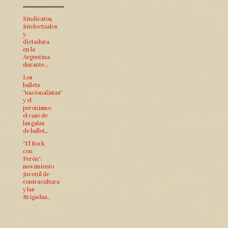
Sindicatos,
intelectuales
y
dictadura
en la
Argentina
durante…
Los
ballets
“nacionalistas”
y el
peronismo:
el caso de
las galas
de ballet…
“El Rock
con
Perón”:
movimiento
juvenil de
contracultura
y las
Brigadas…