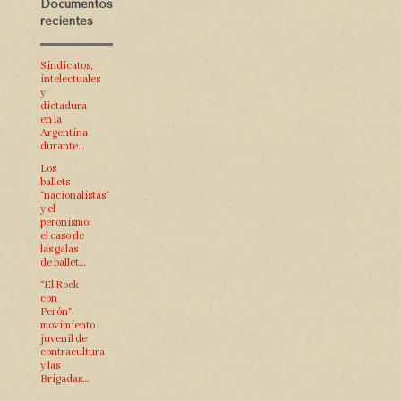
Documentos
recientes
Sindicatos,
intelectuales
y
dictadura
en la
Argentina
durante…
Los
ballets
“nacionalistas”
y el
peronismo:
el caso de
las galas
de ballet…
“El Rock
con
Perón”:
movimiento
juvenil de
contracultura
y las
Brigadas…