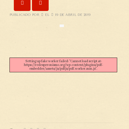
PUBLICADO POR
EL
19 DE ABRIL DE 2019
Setting up fake worker failed: "Cannot load script at:
https://redesperonismo.org/wp-content/plugins/pdf-
embedder/assets/js/pdfjs/pdf.worker.min.js".