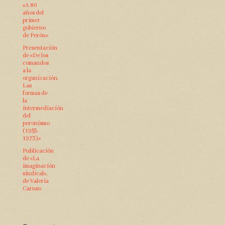
«A 80
años del
primer
gobierno
de Perón»
Presentación
de «De los
comandos
a la
organización.
Las
formas de
la
intermediación
del
peronismo
(1955-
1973)»
Publicación
de «La
imaginación
sindical»,
de Valeria
Caruso