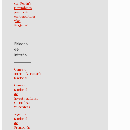
con Perón”:
movimiento
juvenil de
contracultura
y las
Brigadas…
Enlaces
de
interés
Consejo
Interuniversitario
Nacional
Consejo
Nacional
de
Investigaciones
Científicas
y Técnicas
Agencia
Nacional
de
Promoción