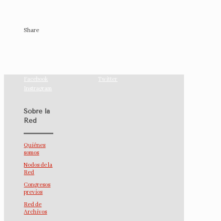
Share
Facebook
Twitter
Instragram
Sobre la
Red
Quiénes
somos
Nodos de la
Red
Congresos
previos
Red de
Archivos