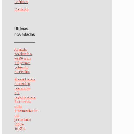
Créditos
Contacto
Últimas
novedades
Jornada
académica:
«A 80 años
del primer
gobierno
de Perón»
Presentación
de «De los
comandos
a la
organización.
Las formas
de la
intermediación
del
peronismo
(1955-
1973)»