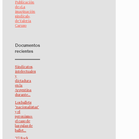
Publicación
de «La
imaginación
sindical»,
de Valeria
Caruso
Documentos
recientes
Sindicatos,
intelectuales
y
dictadura
en la
Argentina
durante…
Los ballets
“nacionalistas”
y el
peronismo:
el caso de
las galas de
ballet…
“El Rock