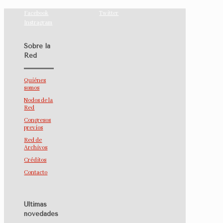
Facebook
Twitter
Instragram
Sobre la
Red
Quiénes
somos
Nodos de la
Red
Congresos
previos
Red de
Archivos
Créditos
Contacto
Últimas
novedades