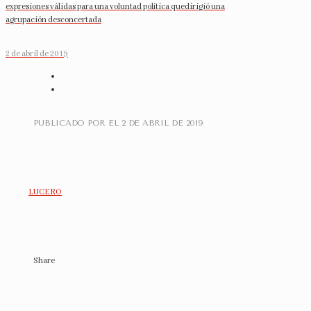
expresiones válidas para una voluntad política quedirigió una
agrupación desconcertada
2 de abril de 2019
PUBLICADO POR
EL
2 DE ABRIL DE 2019
LUCERO
Share