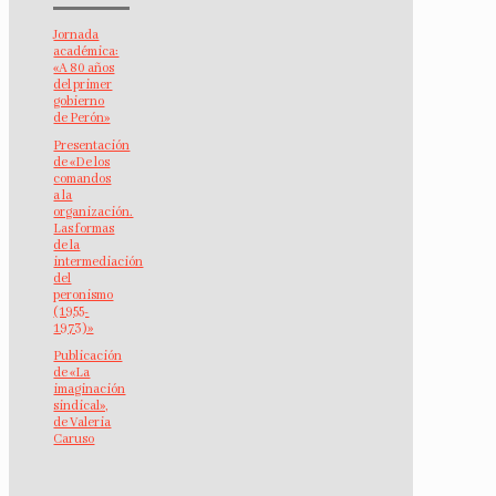
Jornada
académica:
«A 80 años
del primer
gobierno
de Perón»
Presentación
de «De los
comandos
a la
organización.
Las formas
de la
intermediación
del
peronismo
(1955-
1973)»
Publicación
de «La
imaginación
sindical»,
de Valeria
Caruso