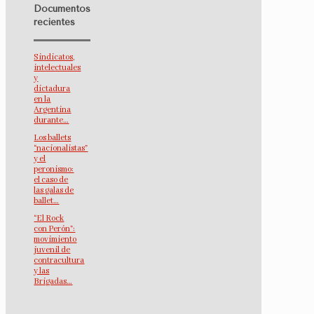
Documentos
recientes
Sindicatos,
intelectuales
y
dictadura
en la
Argentina
durante…
Los ballets
“nacionalistas”
y el
peronismo:
el caso de
las galas de
ballet…
“El Rock
con Perón”:
movimiento
juvenil de
contracultura
y las
Brigadas…