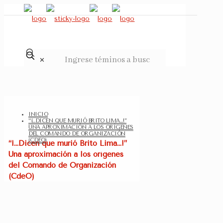
✕
INICIO
“¡…DICEN QUE MURIÓ BRITO LIMA…!”
UNA APROXIMACIÓN A LOS ORÍGENES
DEL COMANDO DE ORGANIZACIÓN
(CDEO)
“¡…Dicen que murió Brito Lima…!”
Una aproximación a los orígenes
del Comando de Organización
(CdeO)