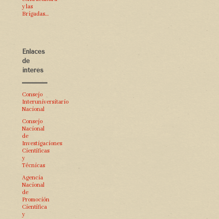
y las
Brigadas…
Enlaces
de
interés
Consejo
Interuniversitario
Nacional
Consejo
Nacional
de
Investigaciones
Científicas
y
Técnicas
Agencia
Nacional
de
Promoción
Científica
y