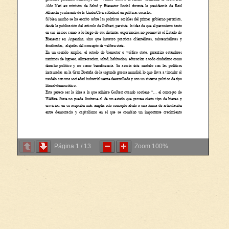
Página
1
/
13
Zoom
100%