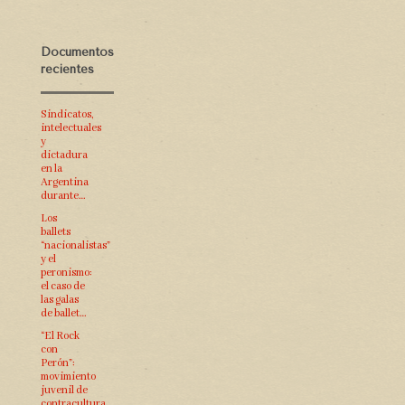
Documentos
recientes
Sindicatos,
intelectuales
y
dictadura
en la
Argentina
durante…
Los
ballets
“nacionalistas”
y el
peronismo:
el caso de
las galas
de ballet…
“El Rock
con
Perón”:
movimiento
juvenil de
contracultura