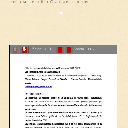
PUBLICADO POR
EL
2 DE ABRIL DE 2019
Página
1
/
13
Zoom
100%