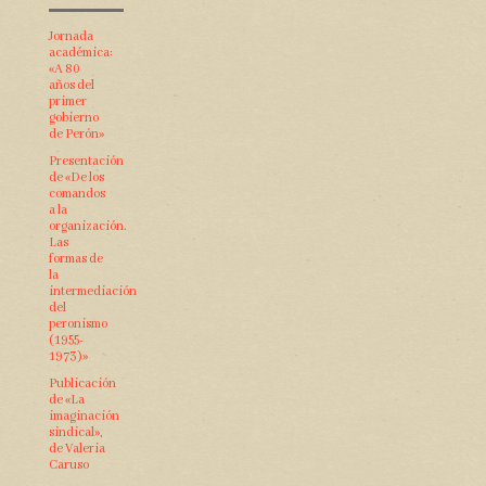
Jornada
académica:
«A 80
años del
primer
gobierno
de Perón»
Presentación
de «De los
comandos
a la
organización.
Las
formas de
la
intermediación
del
peronismo
(1955-
1973)»
Publicación
de «La
imaginación
sindical»,
de Valeria
Caruso