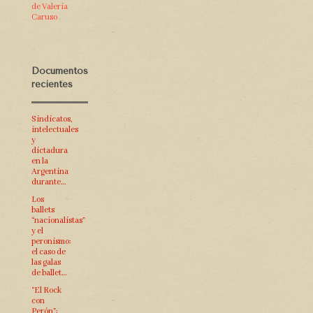
de Valeria
Caruso
Documentos
recientes
Sindicatos,
intelectuales
y
dictadura
en la
Argentina
durante…
Los
ballets
“nacionalistas”
y el
peronismo:
el caso de
las galas
de ballet…
“El Rock
con
Perón”: