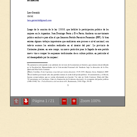
Página
1
/
21
Zoom
100%