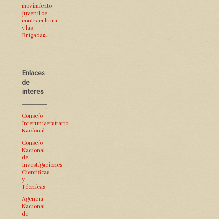
movimiento
juvenil de
contracultura
y las
Brigadas…
Enlaces
de
interés
Consejo
Interuniversitario
Nacional
Consejo
Nacional
de
Investigaciones
Científicas
y
Técnicas
Agencia
Nacional
de