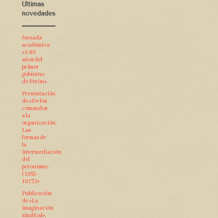
Últimas
novedades
Jornada
académica:
«A 80
años del
primer
gobierno
de Perón»
Presentación
de «De los
comandos
a la
organización.
Las
formas de
la
intermediación
del
peronismo
(1955-
1973)»
Publicación
de «La
imaginación
sindical»,