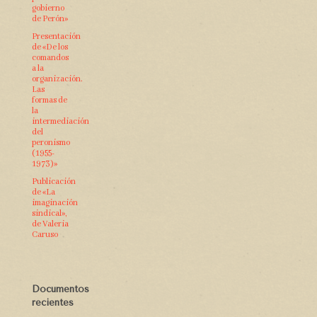
gobierno
de Perón»
Presentación
de «De los
comandos
a la
organización.
Las
formas de
la
intermediación
del
peronismo
(1955-
1973)»
Publicación
de «La
imaginación
sindical»,
de Valeria
Caruso
Documentos
recientes