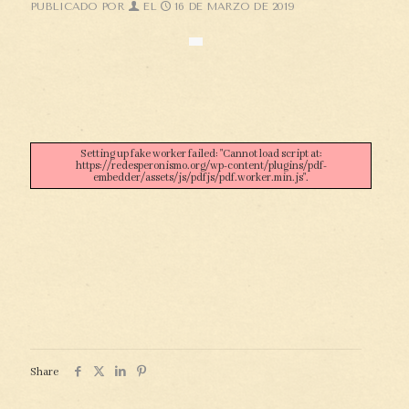
PUBLICADO POR
EL
16 DE MARZO DE 2019
Setting up fake worker failed: "Cannot load script at:
https://redesperonismo.org/wp-content/plugins/pdf-
embedder/assets/js/pdfjs/pdf.worker.min.js".
Share