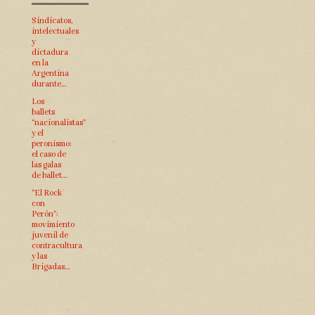
Sindicatos,
intelectuales
y
dictadura
en la
Argentina
durante…
Los
ballets
“nacionalistas”
y el
peronismo:
el caso de
las galas
de ballet…
“El Rock
con
Perón”:
movimiento
juvenil de
contracultura
y las
Brigadas…