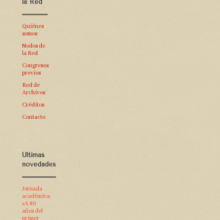
la Red
Quiénes
somos
Nodos de
la Red
Congresos
previos
Red de
Archivos
Créditos
Contacto
Últimas
novedades
Jornada
académica:
«A 80
años del
primer