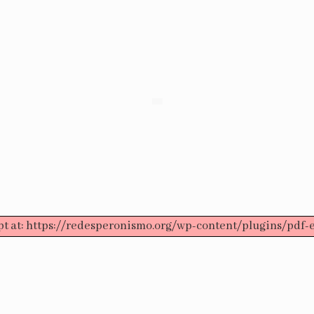
ript at: https://redesperonismo.org/wp-content/plugins/pdf-