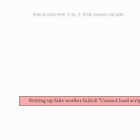
PUBLICADO POR
EL
27 DE MARZO DE 2019
Setting up fake worker failed: "Cannot load sc