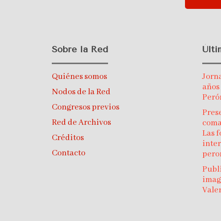
Sobre la Red
Últ
Quiénes somos
Jorn
años
Nodos de la Red
Peró
Congresos previos
Prese
Red de Archivos
coma
Las f
Créditos
inte
Contacto
pero
Publ
imagi
Vale