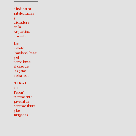
Sindicatos,
intelectuales
y
dictadura
en la
Argentina
durante…
Los
ballets
“nacionalistas”
y el
peronismo:
el caso de
las galas
de ballet…
“El Rock
con
Perón”:
movimiento
juvenil de
contracultura
y las
Brigadas…