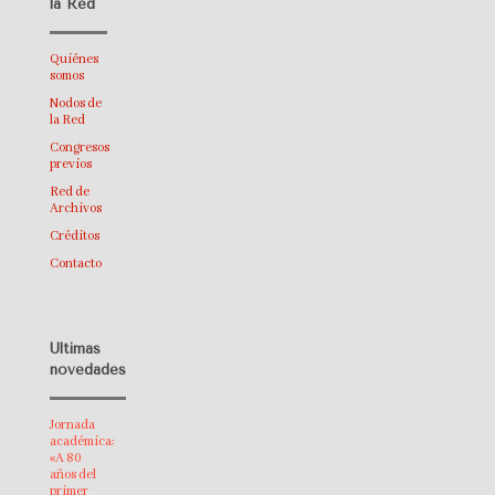
la Red
Quiénes
somos
Nodos de
la Red
Congresos
previos
Red de
Archivos
Créditos
Contacto
Últimas
novedades
Jornada
académica:
«A 80
años del
primer