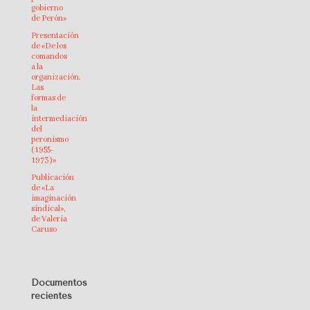
gobierno
de Perón»
Presentación
de «De los
comandos
a la
organización.
Las
formas de
la
intermediación
del
peronismo
(1955-
1973)»
Publicación
de «La
imaginación
sindical»,
de Valeria
Caruso
Documentos
recientes