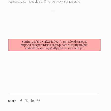
PUBLICADO POR
EL
19 DE MARZO DE 2019
Setting up fake worker failed: "Cannot load script at:
https://redesperonismo.org/wp-content/plugins/pdf-
embedder/assets/js/pdfjs/pdf.worker.min.js".
Share