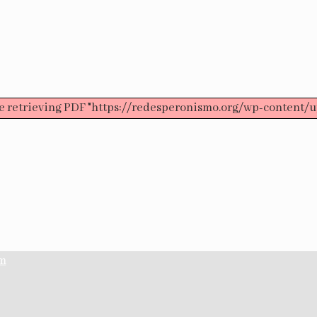
e retrieving PDF "https://redesperonismo.org/wp-content/u
am