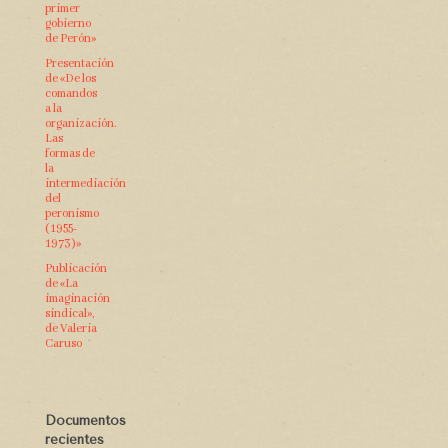
primer
gobierno
de Perón»
Presentación
de «De los
comandos
a la
organización.
Las
formas de
la
intermediación
del
peronismo
(1955-
1973)»
Publicación
de «La
imaginación
sindical»,
de Valeria
Caruso
Documentos
recientes