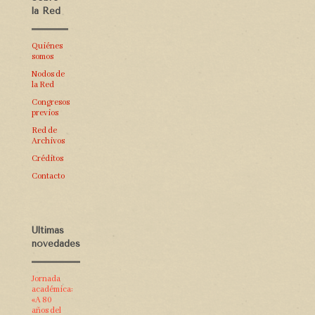
la Red
Quiénes
somos
Nodos de
la Red
Congresos
previos
Red de
Archivos
Créditos
Contacto
Últimas
novedades
Jornada
académica:
«A 80
años del