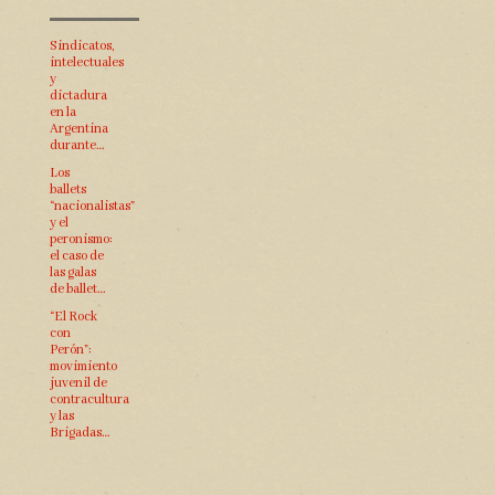
Sindicatos,
intelectuales
y
dictadura
en la
Argentina
durante…
Los
ballets
“nacionalistas”
y el
peronismo:
el caso de
las galas
de ballet…
“El Rock
con
Perón”:
movimiento
juvenil de
contracultura
y las
Brigadas…