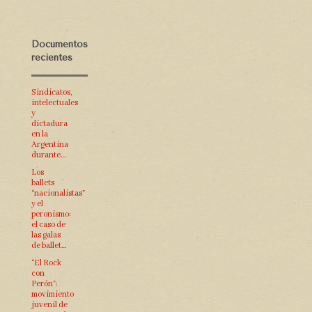
Documentos
recientes
Sindicatos,
intelectuales
y
dictadura
en la
Argentina
durante…
Los
ballets
“nacionalistas”
y el
peronismo:
el caso de
las galas
de ballet…
“El Rock
con
Perón”:
movimiento
juvenil de