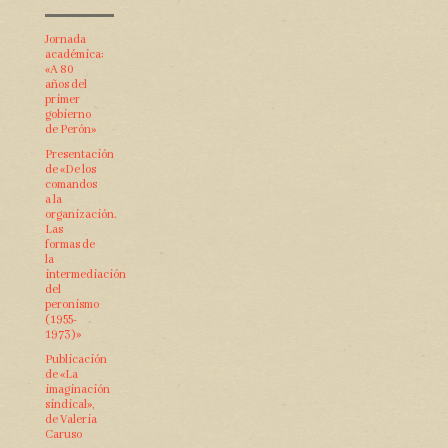
Jornada
académica:
«A 80
años del
primer
gobierno
de Perón»
Presentación
de «De los
comandos
a la
organización.
Las
formas de
la
intermediación
del
peronismo
(1955-
1973)»
Publicación
de «La
imaginación
sindical»,
de Valeria
Caruso