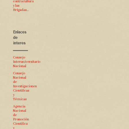
contracultura
y las
Brigadas…
Enlaces
de
interés
Consejo
Interuniversitario
Nacional
Consejo
Nacional
de
Investigaciones
Científicas
y
Técnicas
Agencia
Nacional
de
Promoción
Científica
y