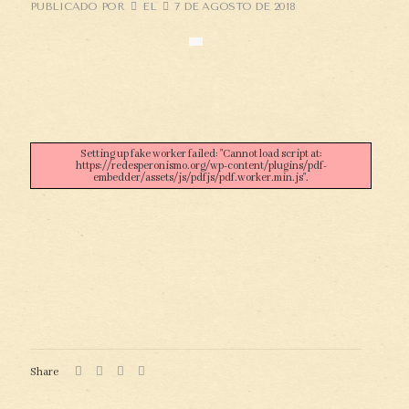
PUBLICADO POR
EL
7 DE AGOSTO DE 2018
Setting up fake worker failed: "Cannot load script at:
https://redesperonismo.org/wp-content/plugins/pdf-
embedder/assets/js/pdfjs/pdf.worker.min.js".
Share