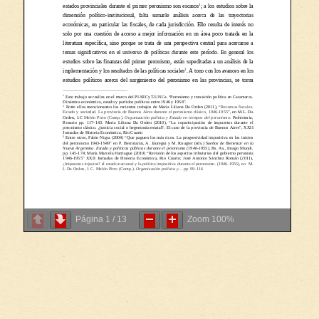
Página
1
/
13
Zoom
100%