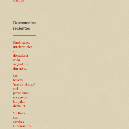
Caruso
Documentos
recientes
Sindicatos,
intelectuales
y
dictadura
en la
Argentina
durante…
Los
ballets
“nacionalistas”
y el
peronismo:
el caso de
las galas
de ballet…
“El Rock
con
Perón”:
movimiento