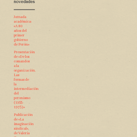
novedades
Jornada
académica:
«A 80
años del
primer
gobierno
de Perón»
Presentación
de «De los
comandos
a la
organización.
Las
formas de
la
intermediación
del
peronismo
(1955-
1973)»
Publicación
de «La
imaginación
sindical»,
de Valeria