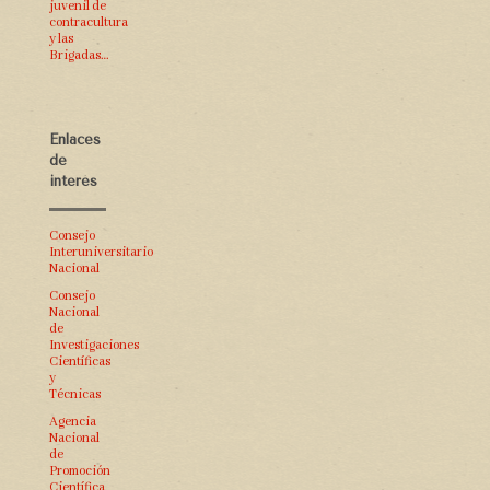
juvenil de
contracultura
y las
Brigadas…
Enlaces
de
interés
Consejo
Interuniversitario
Nacional
Consejo
Nacional
de
Investigaciones
Científicas
y
Técnicas
Agencia
Nacional
de
Promoción
Científica