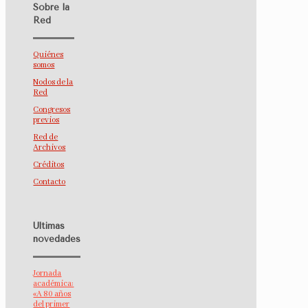
Sobre la
Red
Quiénes
somos
Nodos de la
Red
Congresos
previos
Red de
Archivos
Créditos
Contacto
Últimas
novedades
Jornada
académica:
«A 80 años
del primer