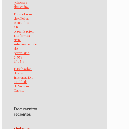
gobierno
de Perón»
Presentación
de «De los
comandos
a la
organización.
Las formas
de la
intermediación
del
peronismo
(1955-
1973)»
Publicación
de «La
imaginación
sindical»,
de Valeria
Caruso
Documentos
recientes
Sindicatos,