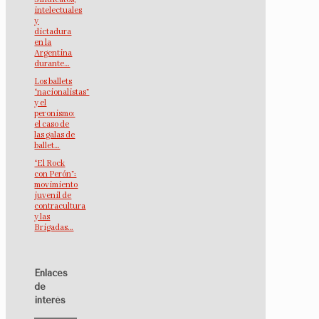
intelectuales
y
dictadura
en la
Argentina
durante…
Los ballets
“nacionalistas”
y el
peronismo:
el caso de
las galas de
ballet…
“El Rock
con Perón”:
movimiento
juvenil de
contracultura
y las
Brigadas…
Enlaces
de
interés