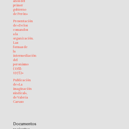
años del
primer
gobierno
de Perón»
Presentación
de «De los
comandos
a la
organización.
Las
formas de
la
intermediación
del
peronismo
(1955-
1973)»
Publicación
de «La
imaginación
sindical»,
de Valeria
Caruso
Documentos