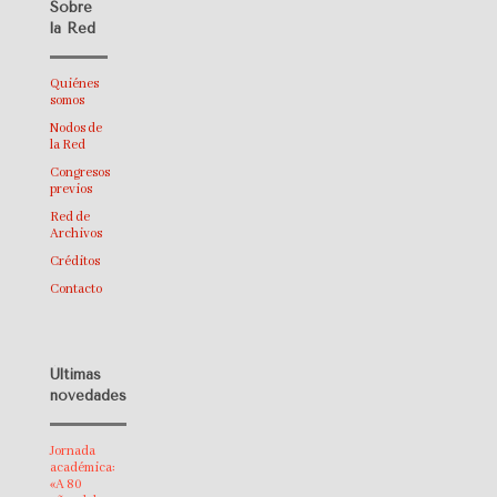
Sobre
la Red
Quiénes
somos
Nodos de
la Red
Congresos
previos
Red de
Archivos
Créditos
Contacto
Últimas
novedades
Jornada
académica:
«A 80