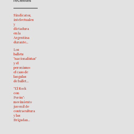
recientes
Sindicatos,
intelectuales
y
dictadura
en la
Argentina
durante…
Los
ballets
“nacionalistas”
y el
peronismo:
el caso de
las galas
de ballet…
“El Rock
con
Perón”:
movimiento
juvenil de
contracultura
y las
Brigadas…