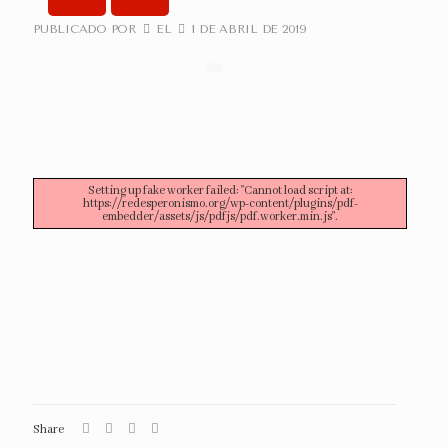
PUBLICADO POR
EL
1 DE ABRIL DE 2019
Setting up fake worker failed: "Cannot load script at:
https://redesperonismo.org/wp-content/plugins/pdf-
embedder/assets/js/pdfjs/pdf.worker.min.js".
Share