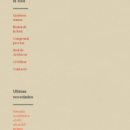
la Red
Quiénes
somos
Nodos de
la Red
Congresos
previos
Red de
Archivos
Créditos
Contacto
Últimas
novedades
Jornada
académica:
«A 80
años del
primer