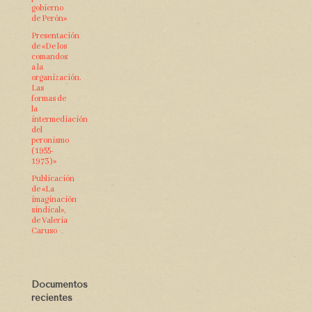
gobierno
de Perón»
Presentación
de «De los
comandos
a la
organización.
Las
formas de
la
intermediación
del
peronismo
(1955-
1973)»
Publicación
de «La
imaginación
sindical»,
de Valeria
Caruso
Documentos
recientes