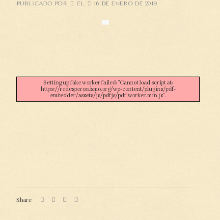
PUBLICADO POR
EL
16 DE ENERO DE 2019
Setting up fake worker failed: "Cannot load script at:
https://redesperonismo.org/wp-content/plugins/pdf-
embedder/assets/js/pdfjs/pdf.worker.min.js".
Share