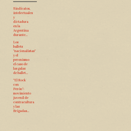
Sindicatos,
intelectuales
y
dictadura
en la
Argentina
durante…
Los
ballets
“nacionalistas”
y el
peronismo:
el caso de
las galas
de ballet…
“El Rock
con
Perón”:
movimiento
juvenil de
contracultura
y las
Brigadas…