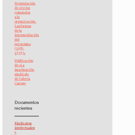
Presentación
de «De los
comandos
a la
organización.
Las formas
de la
intermediación
del
peronismo
(1955-
1973)»
Publicación
de «La
imaginación
sindical»,
de Valeria
Caruso
Documentos
recientes
Sindicatos,
intelectuales
y