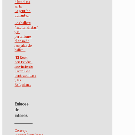
dictadura
en la
Argentina
durante…
Los ballets
“nacionalistas”
y el
peronismo:
el caso de
las galas de
ballet…
“El Rock
con Perón”:
movimiento
juvenil de
contracultura
y las
Brigadas…
Enlaces
de
interés
Consejo