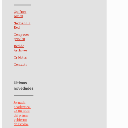
Quiénes
somos
Nodos de la
Red
Congresos
previos
Red de
Archivos
Créditos
Contacto
Últimas
novedades
Jornada
académica:
«A 80 años
del primer
gobierno
de Perón»