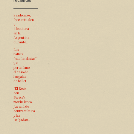
recientes
Sindicatos,
intelectuales
y
dictadura
en la
Argentina
durante…
Los
ballets
“nacionalistas”
y el
peronismo:
el caso de
las galas
de ballet…
“El Rock
con
Perón”:
movimiento
juvenil de
contracultura
y las
Brigadas…