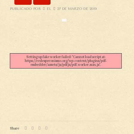
PUBLICADO POR
EL
27 DE MARZO DE 2019
Setting up fake worker failed: "Cannot load script at:
https://redesperonismo.org/wp-content/plugins/pdf-
embedder/assets/js/pdfjs/pdf.worker.min.js".
Share