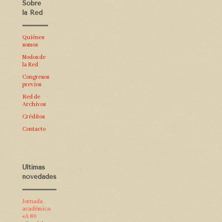
Sobre
la Red
Quiénes
somos
Nodos de
la Red
Congresos
previos
Red de
Archivos
Créditos
Contacto
Últimas
novedades
Jornada
académica:
«A 80