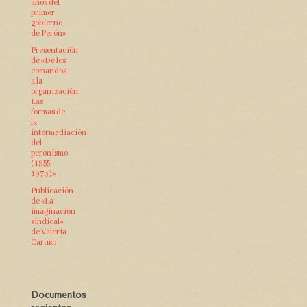
años del
primer
gobierno
de Perón»
Presentación
de «De los
comandos
a la
organización.
Las
formas de
la
intermediación
del
peronismo
(1955-
1973)»
Publicación
de «La
imaginación
sindical»,
de Valeria
Caruso
Documentos