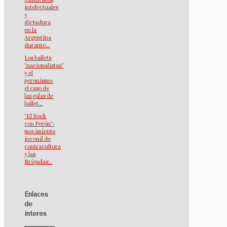
intelectuales
y
dictadura
en la
Argentina
durante…
Los ballets
“nacionalistas”
y el
peronismo:
el caso de
las galas de
ballet…
“El Rock
con Perón”:
movimiento
juvenil de
contracultura
y las
Brigadas…
Enlaces
de
interés