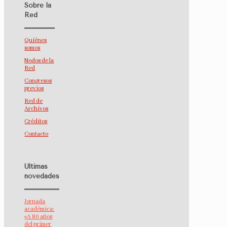
Sobre la
Red
Quiénes
somos
Nodos de la
Red
Congresos
previos
Red de
Archivos
Créditos
Contacto
Últimas
novedades
Jornada
académica:
«A 80 años
del primer