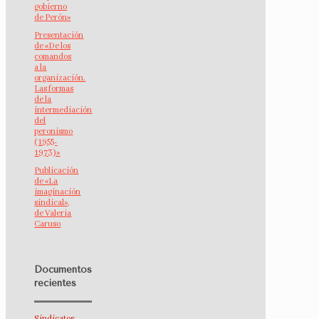
gobierno
de Perón»
Presentación
de «De los
comandos
a la
organización.
Las formas
de la
intermediación
del
peronismo
(1955-
1973)»
Publicación
de «La
imaginación
sindical»,
de Valeria
Caruso
Documentos
recientes
Sindicatos,