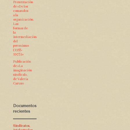
Presentación
de «De los
comandos
a la
organización.
Las
formas de
la
intermediación
del
peronismo
(1955-
1973)»
Publicación
de «La
imaginación
sindical»,
de Valeria
Caruso
Documentos
recientes
Sindicatos,