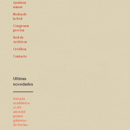
Quiénes
somos
Nodos de
la Red
Congresos
previos
Red de
Archivos
Créditos
Contacto
Últimas
novedades
Jornada
académica:
«A 80
años del
primer
gobierno
de Perón»