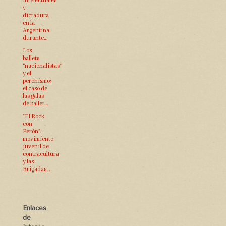
intelectuales
y
dictadura
en la
Argentina
durante…
Los
ballets
“nacionalistas”
y el
peronismo:
el caso de
las galas
de ballet…
“El Rock
con
Perón”:
movimiento
juvenil de
contracultura
y las
Brigadas…
Enlaces
de