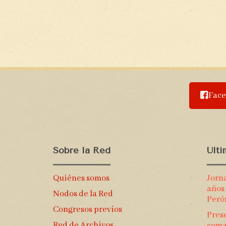
Fac
Sobre la Red
Últ
Quiénes somos
Jorn
años
Nodos de la Red
Peró
Congresos previos
Prese
Red de Archivos
coma