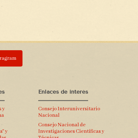
tragram
es
Enlaces de interés
s y
Consejo Interuniversitario
na
Nacional
Consejo Nacional de
s” y
Investigaciones Científicas y
las
Técnicas