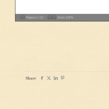
Página
1
/
21
Zoom
100%
Share