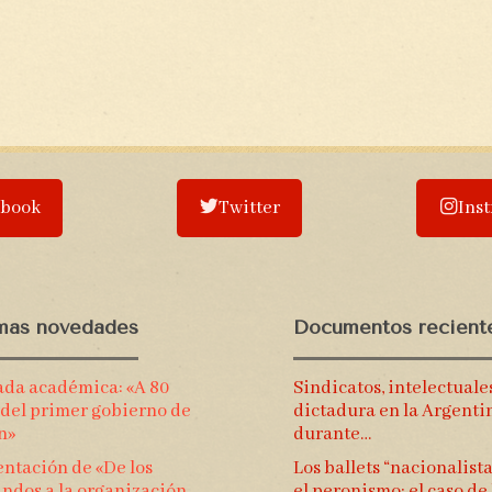
ebook
Twitter
Ins
imas novedades
Documentos recient
ada académica: «A 80
Sindicatos, intelectuale
 del primer gobierno de
dictadura en la Argenti
n»
durante…
ntación de «De los
Los ballets “nacionalista
ndos a la organización.
el peronismo: el caso de 