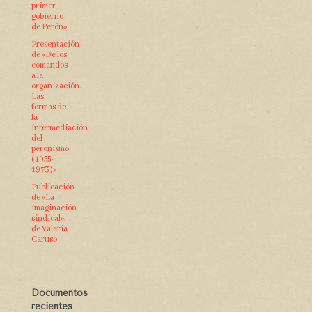
primer
gobierno
de Perón»
Presentación
de «De los
comandos
a la
organización.
Las
formas de
la
intermediación
del
peronismo
(1955-
1973)»
Publicación
de «La
imaginación
sindical»,
de Valeria
Caruso
Documentos
recientes