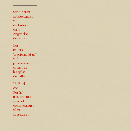
Sindicatos,
intelectuales
y
dictadura
en la
Argentina
durante…
Los
ballets
“nacionalistas”
y el
peronismo:
el caso de
las galas
de ballet…
“El Rock
con
Perón”:
movimiento
juvenil de
contracultura
y las
Brigadas…