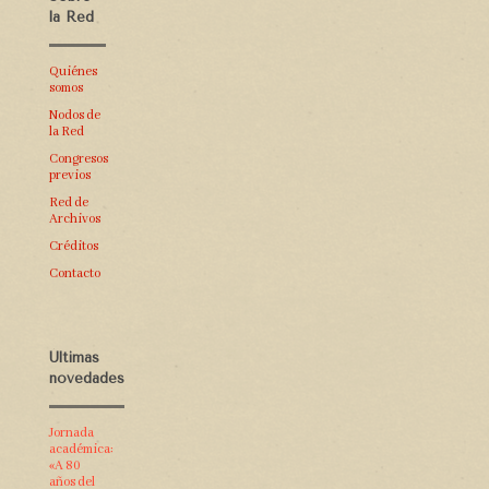
la Red
Quiénes
somos
Nodos de
la Red
Congresos
previos
Red de
Archivos
Créditos
Contacto
Últimas
novedades
Jornada
académica:
«A 80
años del