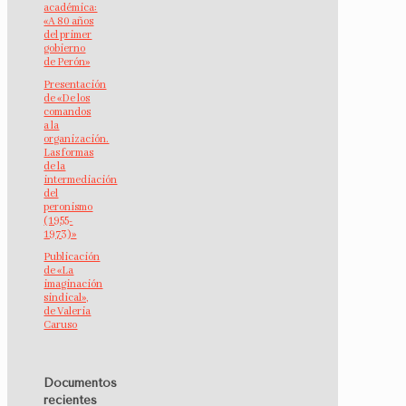
académica:
«A 80 años
del primer
gobierno
de Perón»
Presentación
de «De los
comandos
a la
organización.
Las formas
de la
intermediación
del
peronismo
(1955-
1973)»
Publicación
de «La
imaginación
sindical»,
de Valeria
Caruso
Documentos
recientes