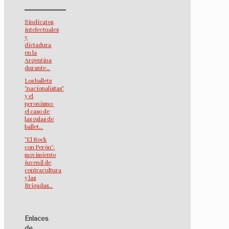
Sindicatos,
intelectuales
y
dictadura
en la
Argentina
durante…
Los ballets
“nacionalistas”
y el
peronismo:
el caso de
las galas de
ballet…
“El Rock
con Perón”:
movimiento
juvenil de
contracultura
y las
Brigadas…
Enlaces
de