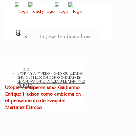
✕
INICIO
UTOPÍA Y ANTIPERONISMO: GUILLERMO
ENRIQUE HUDSON COMO EMBLEMA EN
EL PENSAMIENTO DE EZEQUIEL MARTÍNEZ
ESTRADA
Utopía y antiperonismo: Guillermo
Enrique Hudson como emblema en
el pensamiento de Ezequiel
Martínez Estrada