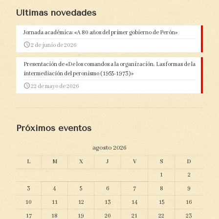
Últimas novedades
Jornada académica: «A 80 años del primer gobierno de Perón»
2 de junio de 2026
Presentación de «De los comandos a la organización. Las formas de la
intermediación del peronismo (1955-1973)»
22 de mayo de 2026
Próximos eventos
agosto 2026
L
M
X
J
V
S
D
1
2
3
4
5
6
7
8
9
10
11
12
13
14
15
16
17
18
19
20
21
22
23