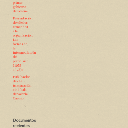
primer
gobierno
de Perón»
Presentación
de «De los
comandos
a la
organización.
Las
formas de
la
intermediación
del
peronismo
(1955-
1973)»
Publicación
de «La
imaginación
sindical»,
de Valeria
Caruso
Documentos
recientes