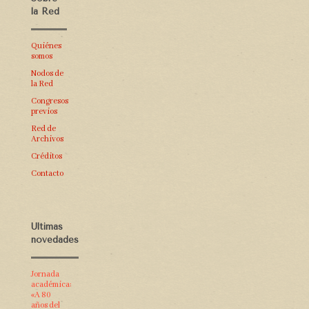
la Red
Quiénes
somos
Nodos de
la Red
Congresos
previos
Red de
Archivos
Créditos
Contacto
Últimas
novedades
Jornada
académica:
«A 80
años del