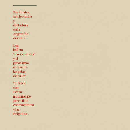
Sindicatos,
intelectuales
y
dictadura
en la
Argentina
durante…
Los
ballets
“nacionalistas”
y el
peronismo:
el caso de
las galas
de ballet…
“El Rock
con
Perón”:
movimiento
juvenil de
contracultura
y las
Brigadas…