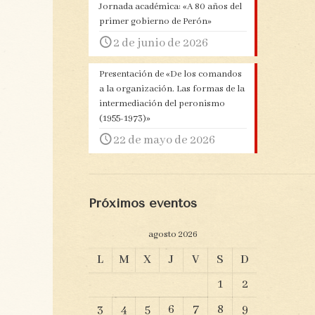
Jornada académica: «A 80 años del
primer gobierno de Perón»
2 de junio de 2026
Presentación de «De los comandos
a la organización. Las formas de la
intermediación del peronismo
(1955-1973)»
22 de mayo de 2026
Próximos eventos
agosto 2026
L
M
X
J
V
S
D
1
2
3
4
5
6
7
8
9