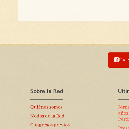
Fac
Sobre la Red
Últ
Quiénes somos
Jorn
años
Nodos de la Red
Peró
Congresos previos
Prese