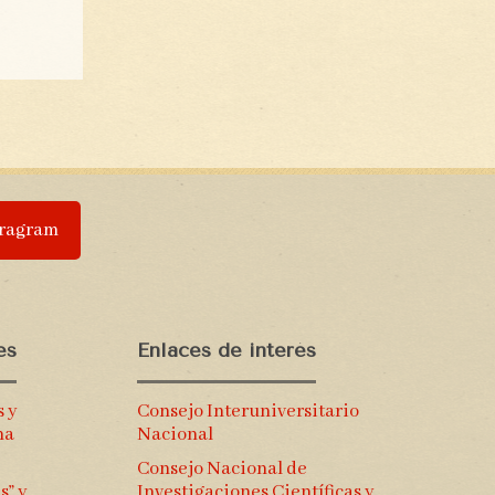
tragram
es
Enlaces de interés
s y
Consejo Interuniversitario
na
Nacional
Consejo Nacional de
s” y
Investigaciones Científicas y