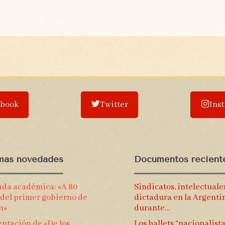
ebook
Twitter
Ins
imas novedades
Documentos recient
ada académica: «A 80
Sindicatos, intelectuale
 del primer gobierno de
dictadura en la Argenti
n»
durante…
ntación de «De los
Los ballets “nacionalista