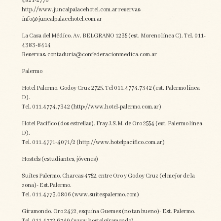
4821-2770
http://www.juncalpalacehotel.com.ar reservas:
info@juncalpalacehotel.com.ar
La Casa del Médico. Av. BELGRANO 1235 (est. Moreno linea C). Tel. 011-
4383-8414
Reservas: contaduria@confederacionmedica.com.ar
Palermo
Hotel Palermo. Godoy Cruz 2725. Tel 011.4774.7342 (est. Palermo linea
D).
Tel. 011.4774.7342 (http://www.hotel-palermo.com.ar)
Hotel Pacífico (dos estrellas). Fray J.S.M. de Oro 2554 (est. Palermo linea
D).
Tel. 011.4771-4071/2 (http://www.hotelpacifico.com.ar)
Hostels (estudiantes, jóvenes)
Suites Palermo. Charcas 4752, entre Oro y Godoy Cruz (el mejor de la
zona)- Est.Palermo.
Tel. 011.4773.0806 (www.suitespalermo.com)
Giramondo. Oro 2472, esquina Guemes (no tan bueno)- Est. Palermo.
Tel. 011.4772.6740 (www.hostelgiramondo).