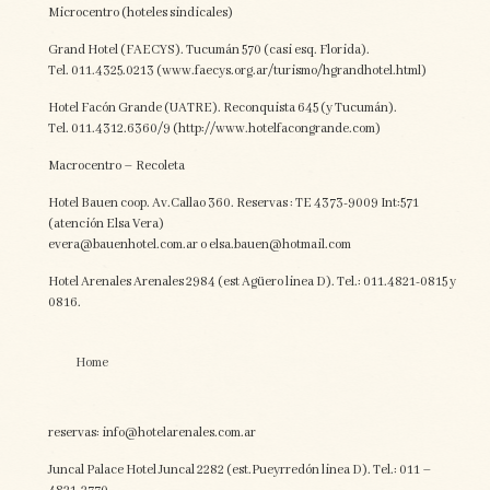
Microcentro (hoteles sindicales)
Grand Hotel (FAECYS). Tucumán 570 (casi esq. Florida).
Tel. 011.4325.0213 (www.faecys.org.ar/turismo/hgrandhotel.html)
Hotel Facón Grande (UATRE). Reconquista 645 (y Tucumán).
Tel. 011.4312.6360/9 (http://www.hotelfacongrande.com)
Macrocentro – Recoleta
Hotel Bauen coop. Av.Callao 360. Reservas : TE 4373-9009 Int:571
(atención Elsa Vera)
evera@bauenhotel.com.ar o elsa.bauen@hotmail.com
Hotel Arenales Arenales 2984 (est Agüero linea D). Tel.: 011.4821-0815 y
0816.
Home
reservas: info@hotelarenales.com.ar
Juncal Palace Hotel Juncal 2282 (est.Pueyrredón linea D). Tel.: 011 –