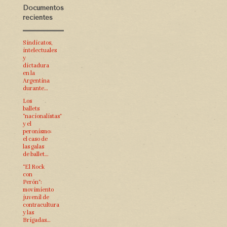
Documentos
recientes
Sindicatos,
intelectuales
y
dictadura
en la
Argentina
durante…
Los
ballets
“nacionalistas”
y el
peronismo:
el caso de
las galas
de ballet…
“El Rock
con
Perón”:
movimiento
juvenil de
contracultura
y las
Brigadas…