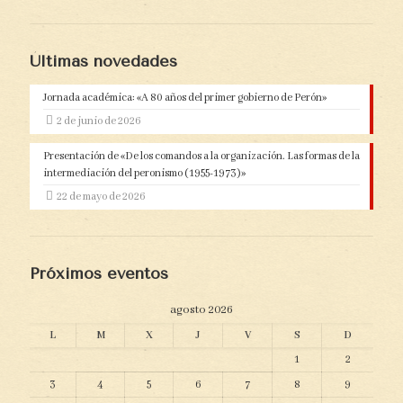
Últimas novedades
Jornada académica: «A 80 años del primer gobierno de Perón»
2 de junio de 2026
Presentación de «De los comandos a la organización. Las formas de la
intermediación del peronismo (1955-1973)»
22 de mayo de 2026
Próximos eventos
agosto 2026
L
M
X
J
V
S
D
1
2
3
4
5
6
7
8
9