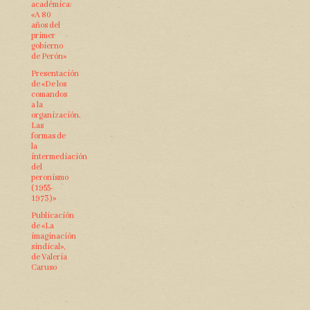
académica:
«A 80
años del
primer
gobierno
de Perón»
Presentación
de «De los
comandos
a la
organización.
Las
formas de
la
intermediación
del
peronismo
(1955-
1973)»
Publicación
de «La
imaginación
sindical»,
de Valeria
Caruso