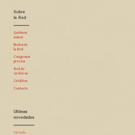
Sobre
la Red
Quiénes
somos
Nodos de
la Red
Congresos
previos
Red de
Archivos
Créditos
Contacto
Últimas
novedades
Jornada