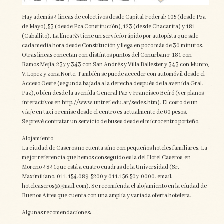
Hay además 4 líneas de colectivos desde Capital Federal: 105 (desde Pza
de Mayo), 53 (desde Pza Constitución), 123 (desde Chacarita) y 181
(Caballito). La línea 53 tiene un servicio rápido por autopista que sale
cada media hora desde Constitución y llega en poco más de 30 minutos.
Otras líneas conectan con distintos puntos del Conurbano: 181 con
Ramos Mejía, 237 y 343 con San Andrés y Villa Ballester y 343 con Munro,
V.Lopez y zona Norte. También se puede acceder con automóvil desde el
Acceso Oeste (segunda bajada a la derecha después de la avenida Gral.
Paz), o bien desde la avenida General Paz y Francisco Beiró (ver planos
interactivos en http://www.untref.edu.ar/sedes.htm). El costo de un
viaje en taxi o remise desde el centro es actualmente de 60 pesos.
Se prevé contratar un servicio de buses desde el microcentro porteño.
Alojamiento
La ciudad de Caseros no cuenta sino con pequeños hoteles familiares. La
mejor referencia que hemos conseguido es la del Hotel Caseros, en
Moreno 4841que está a cuatro cuadras de la Universidad (Sr.
Maximiliano: 011.154.089-5200 y 011.156.507-0000. email:
hotelcaseros@gmail.com). Se recomienda el alojamiento en la ciudad de
Buenos Aires que cuenta con una amplia y variada oferta hotelera.
Algunas recomendaciones: