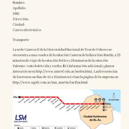
Nombre:
Apellido:
DNI:
Dirección:
Ciudad:
Correo electrónico:
Transporte
La sede Caseros II de la Universidad Nacional de Tres de Febrero se
encuentra a una cuadra de la estación Caseros de la línea San Martín, a 35
minutos de viaje de la estación Retiro y 28 minutos de la estación
Palermo- costo boleto ida y vuelta: $2 (información adicional y planos
interactivos en http://www.untref.edu.ar/sedes.htm). Las frecuencias
de los trenes oscilan de 12 a 15 minutos (véase la página de la empresa en
http://www.ugofe.com.ar/san_martin/tarifas.html