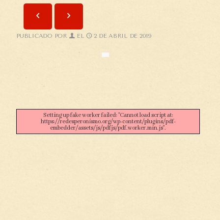
PUBLICADO POR
EL
2 DE ABRIL DE 2019
Setting up fake worker failed: "Cannot load script at:
https://redesperonismo.org/wp-content/plugins/pdf-
embedder/assets/js/pdfjs/pdf.worker.min.js".