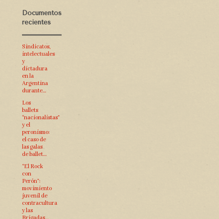
Documentos
recientes
Sindicatos,
intelectuales
y
dictadura
en la
Argentina
durante…
Los
ballets
“nacionalistas”
y el
peronismo:
el caso de
las galas
de ballet…
“El Rock
con
Perón”:
movimiento
juvenil de
contracultura
y las
Brigadas…