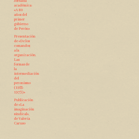
Jornada
académica:
«A 80
años del
primer
gobierno
de Perón»
Presentación
de «De los
comandos
a la
organización.
Las
formas de
la
intermediación
del
peronismo
(1955-
1973)»
Publicación
de «La
imaginación
sindical»,
de Valeria
Caruso