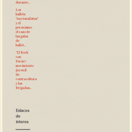
durante…
Los
ballets
“nacionalistas”
y el
peronismo:
el caso de
las galas
de
ballet…
“El Rock
con
Perón”:
movimiento
juvenil
de
contracultura
y las
Brigadas…
Enlaces
de
interés