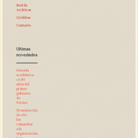
Red de
Archivos
Créditos
Contacto
Últimas
novedades
Jornada
académica:
«A 80
años del
primer
gobierno
de
Perón»
Presentación
de «De
los
comandos
a la
organización.