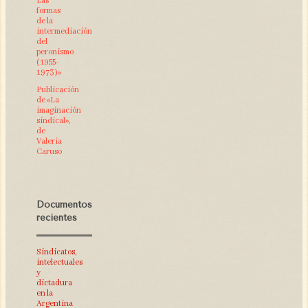
Las
formas
de la
intermediación
del
peronismo
(1955-
1973)»
Publicación
de «La
imaginación
sindical»,
de
Valeria
Caruso
Documentos
recientes
Sindicatos,
intelectuales
y
dictadura
en la
Argentina