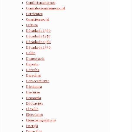
Conflictos internos
Constitucionalismo social
Corrientes
Cuestión social
Cultura
Década de 1960
Década de 1970
Década de 1980
Década de 1990
Delito
Democracia
Deporte
Derecha
Derechos
Derrocamiento
Dictadura
Discurso
Economía
Educación
El exilio
Elecciones
Elencos legislativos
Energía
Entre Ríos