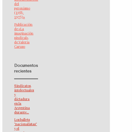
del
peronismo
(1955-
1973)»
Publicación
de «La
imaginación
sindical»,
de Valeria
Caruso
Documentos
recientes
Sindicatos,
intelectuales
y
dictadura
en la
Argentina
durante…
Los ballets
“nacionalistas”
y el