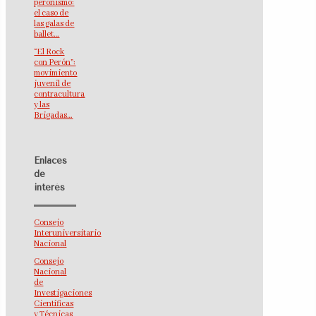
peronismo:
el caso de
las galas de
ballet…
“El Rock
con Perón”:
movimiento
juvenil de
contracultura
y las
Brigadas…
Enlaces
de
interés
Consejo
Interuniversitario
Nacional
Consejo
Nacional
de
Investigaciones
Científicas
y Técnicas