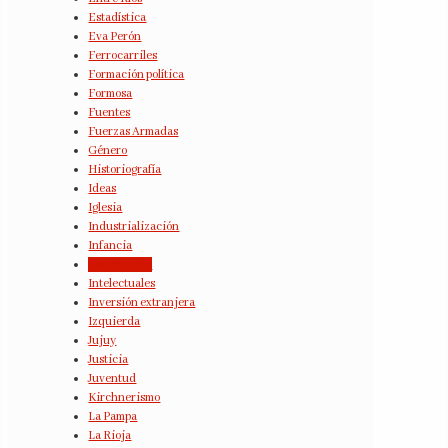
Estadística
Eva Perón
Ferrocarriles
Formación política
Formosa
Fuentes
Fuerzas Armadas
Género
Historiografía
Ideas
Iglesia
Industrialización
Infancia
Inmigración
Intelectuales
Inversión extranjera
Izquierda
Jujuy
Justicia
Juventud
Kirchnerismo
La Pampa
La Rioja