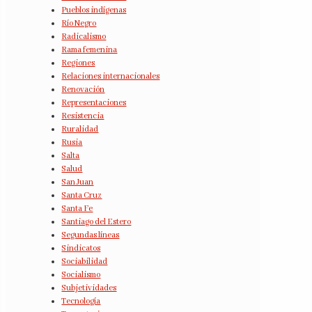
Pueblos indígenas
Río Negro
Radicalismo
Rama femenina
Regiones
Relaciones internacionales
Renovación
Representaciones
Resistencia
Ruralidad
Rusia
Salta
Salud
San Juan
Santa Cruz
Santa Fe
Santiago del Estero
Segundas líneas
Sindicatos
Sociabilidad
Socialismo
Subjetividades
Tecnología