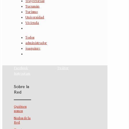
Trayectorias
Tucumán
Turismo
Universidad
Vivienda
Todos
administrador
joaquinrc
Facebook
Twitter
Instragram
Sobre la
Red
Quiénes
somos
Nodos de la
Red