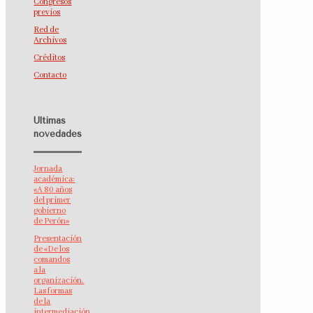
Congresos
previos
Red de
Archivos
Créditos
Contacto
Últimas
novedades
Jornada
académica:
«A 80 años
del primer
gobierno
de Perón»
Presentación
de «De los
comandos
a la
organización.
Las formas
de la
intermediación