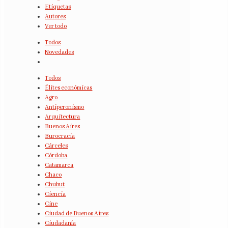
Etiquetas
Autores
Ver todo
Todos
Novedades
Todos
Élites económicas
Agro
Antiperonismo
Arquitectura
Buenos Aires
Burocracia
Cárceles
Córdoba
Catamarca
Chaco
Chubut
Ciencia
Cine
Ciudad de Buenos Aires
Ciudadanía