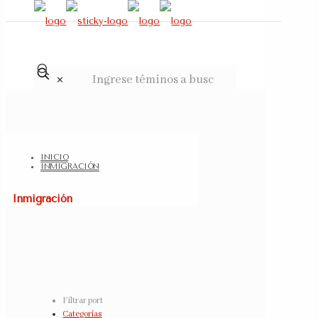
✕
INICIO
INMIGRACIÓN
Inmigración
Filtrar port
Categorías