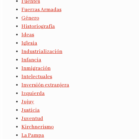
Fuentes
Fuerzas Armadas
Género
Historiografía
Ideas
Iglesia
Industrialización
Infancia
Inmigración
Intelectuales
Inversión extranjera
Izquierda
Jujuy
Justicia
Juventud
Kirchnerismo
La Pampa