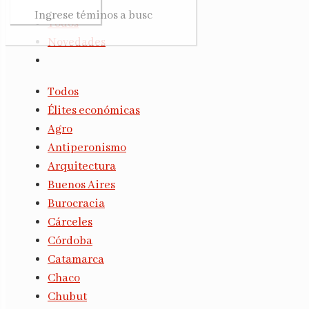
Todos
Novedades
Todos
Élites económicas
Agro
Antiperonismo
Arquitectura
Buenos Aires
Burocracia
Cárceles
Córdoba
Catamarca
Chaco
Chubut