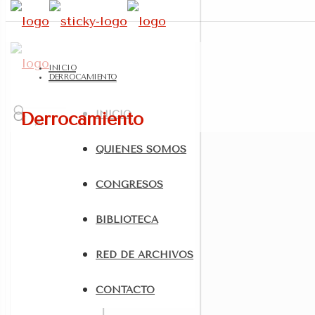
INICIO
DERROCAMIENTO
INICIO
Derrocamiento
✕
QUIÉNES SOMOS
CONGRESOS
BIBLIOTECA
Filtrar port
Categorías
RED DE ARCHIVOS
Etiquetas
Autores
CONTACTO
Ver todo