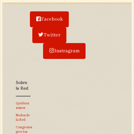
Facebook
Twitter
Instragram
Sobre
la Red
Quiénes
somos
Nodos de
la Red
Congresos
previos