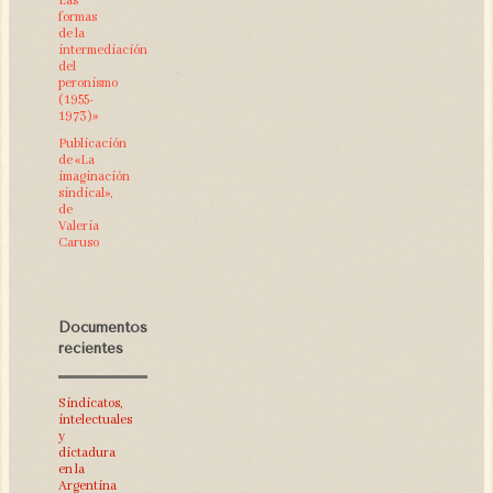
Las
formas
de la
intermediación
del
peronismo
(1955-
1973)»
Publicación
de «La
imaginación
sindical»,
de
Valeria
Caruso
Documentos
recientes
Sindicatos,
intelectuales
y
dictadura
en la
Argentina