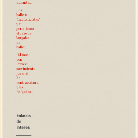
durante…
Los
ballets
“nacionalistas”
y el
peronismo:
el caso de
las galas
de
ballet…
“El Rock
con
Perón”:
movimiento
juvenil
de
contracultura
y las
Brigadas…
Enlaces
de
interés