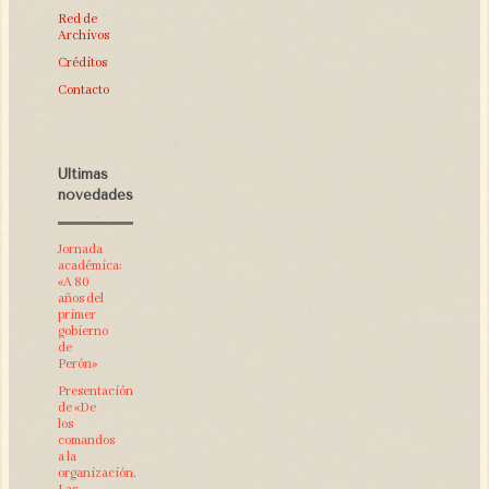
Red de
Archivos
Créditos
Contacto
Últimas
novedades
Jornada
académica:
«A 80
años del
primer
gobierno
de
Perón»
Presentación
de «De
los
comandos
a la
organización.