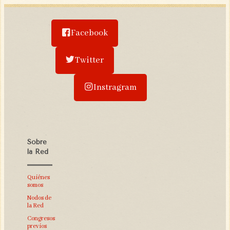
Facebook
Twitter
Instragram
Sobre
la Red
Quiénes
somos
Nodos de
la Red
Congresos
previos