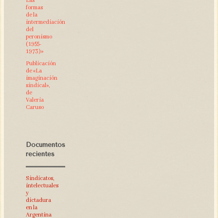
Las
formas
de la
intermediación
del
peronismo
(1955-
1973)»
Publicación
de «La
imaginación
sindical»,
de
Valeria
Caruso
Documentos
recientes
Sindicatos,
intelectuales
y
dictadura
en la
Argentina