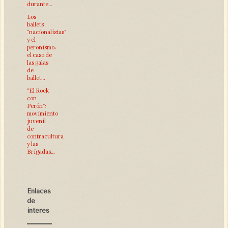
durante…
Los
ballets
“nacionalistas”
y el
peronismo:
el caso de
las galas
de
ballet…
“El Rock
con
Perón”:
movimiento
juvenil
de
contracultura
y las
Brigadas…
Enlaces
de
interés