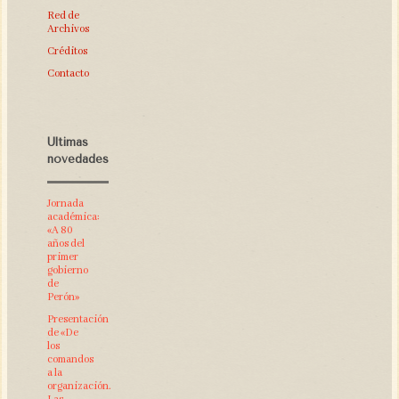
Red de
Archivos
Créditos
Contacto
Últimas
novedades
Jornada
académica:
«A 80
años del
primer
gobierno
de
Perón»
Presentación
de «De
los
comandos
a la
organización.