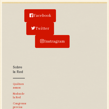
Facebook
Twitter
Instragram
Sobre
la Red
Quiénes
somos
Nodos de
la Red
Congresos
previos