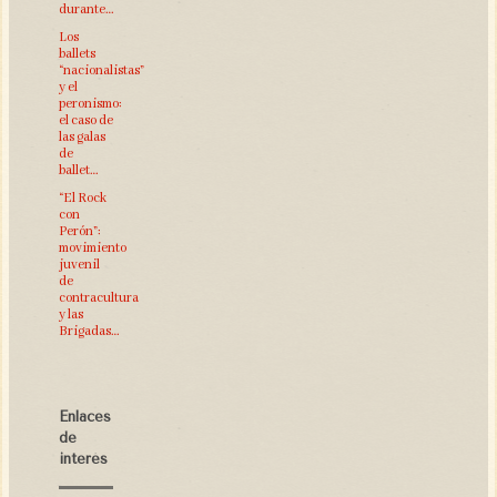
durante…
Los
ballets
“nacionalistas”
y el
peronismo:
el caso de
las galas
de
ballet…
“El Rock
con
Perón”:
movimiento
juvenil
de
contracultura
y las
Brigadas…
Enlaces
de
interés