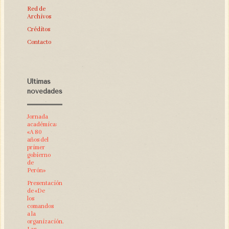
Red de
Archivos
Créditos
Contacto
Últimas
novedades
Jornada
académica:
«A 80
años del
primer
gobierno
de
Perón»
Presentación
de «De
los
comandos
a la
organización.