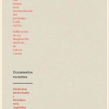
Las
formas
de la
intermediación
del
peronismo
(1955-
1973)»
Publicación
de «La
imaginación
sindical»,
de
Valeria
Caruso
Documentos
recientes
Sindicatos,
intelectuales
y
dictadura
en la
Argentina